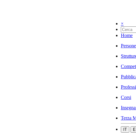
×
Home
Persone
Struttur
Compet
Pubblic
Profess
Corsi
Insegna
Terza M
IT
E