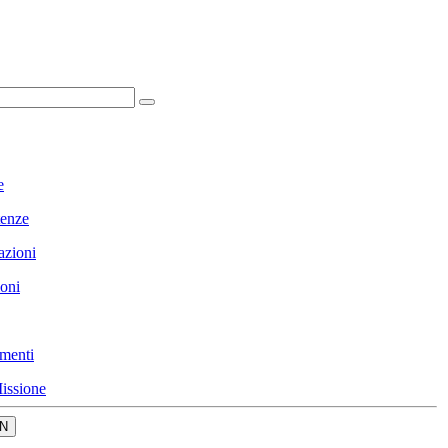
e
enze
azioni
ioni
menti
issione
N