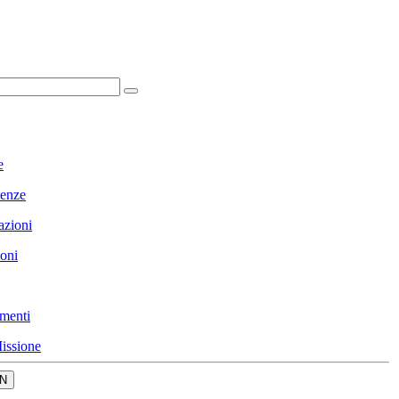
e
enze
azioni
ioni
menti
issione
N