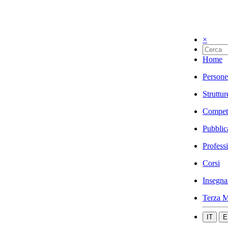
×
Home
Persone
Struttur
Compet
Pubblic
Profess
Corsi
Insegna
Terza M
IT
E