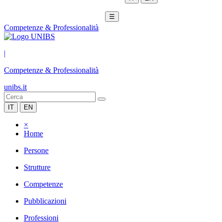
☰
Competenze & Professionalità
|
Competenze & Professionalità
unibs.it
IT
EN
×
Home
Persone
Strutture
Competenze
Pubblicazioni
Professioni