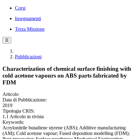
Corsi
Insegnamenti
Terza Missione
☰
Pubblicazioni
Characterization of chemical surface finishing with
cold acetone vapours on ABS parts fabricated by
FDM
Articolo
Data di Pubblicazione:
2019
Tipologia CRIS:
1.1 Articolo in rivista
Keywords:
Acrylonitrile butadiene styrene (ABS); Additive manufacturing
(AM); Cold acetone vapour; Fused deposition modelling (FDM);
Post-processing; Surface roughness; Mechanical Engineering;