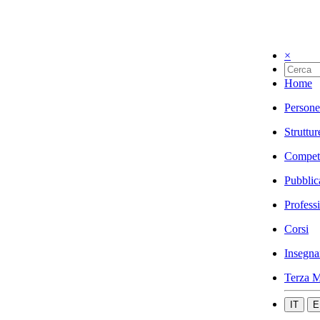
×
Home
Persone
Struttur
Compet
Pubblic
Profess
Corsi
Insegna
Terza M
IT
E