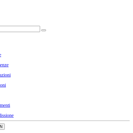
e
enze
azioni
ioni
menti
issione
N