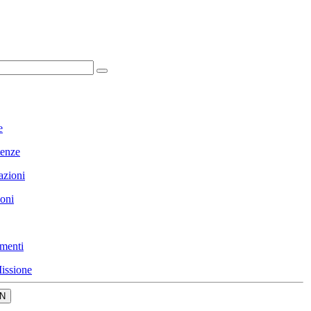
e
enze
azioni
ioni
menti
issione
N