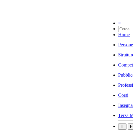
×
Home
Persone
Struttur
Compet
Pubblic
Profess
Corsi
Insegna
Terza M
IT
E