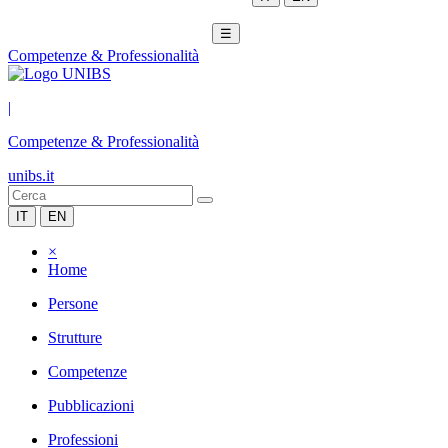
☰
Competenze & Professionalità
|
Competenze & Professionalità
unibs.it
IT
EN
×
Home
Persone
Strutture
Competenze
Pubblicazioni
Professioni