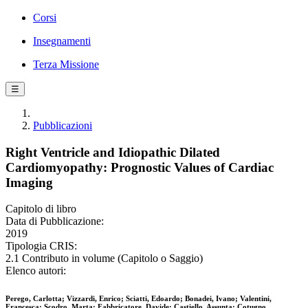
Corsi
Insegnamenti
Terza Missione
☰
Pubblicazioni
Right Ventricle and Idiopathic Dilated
Cardiomyopathy: Prognostic Values of Cardiac
Imaging
Capitolo di libro
Data di Pubblicazione:
2019
Tipologia CRIS:
2.1 Contributo in volume (Capitolo o Saggio)
Elenco autori:
Perego, Carlotta; Vizzardi, Enrico; Sciatti, Edoardo; Bonadei, Ivano; Valentini,
Francesca; Scodro, Marta; Fabbricatore, Davide; Castiello, Assunta; Cotugno,