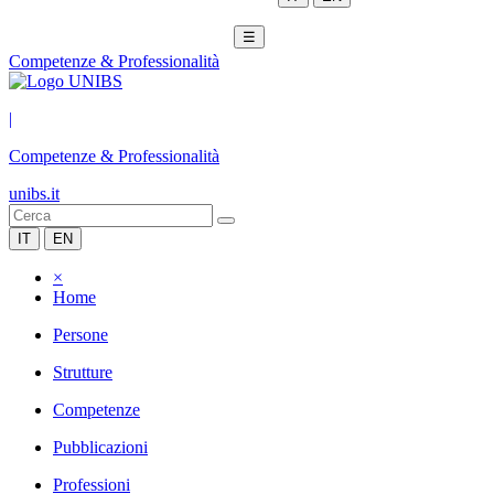
☰
Competenze & Professionalità
|
Competenze & Professionalità
unibs.it
IT
EN
×
Home
Persone
Strutture
Competenze
Pubblicazioni
Professioni