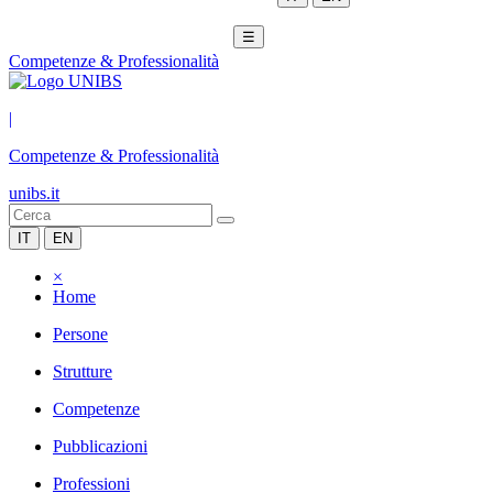
☰
Competenze & Professionalità
|
Competenze & Professionalità
unibs.it
IT
EN
×
Home
Persone
Strutture
Competenze
Pubblicazioni
Professioni