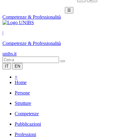
☰
Competenze & Professionalità
|
Competenze & Professionalità
unibs.it
IT
EN
×
Home
Persone
Strutture
Competenze
Pubblicazioni
Professioni