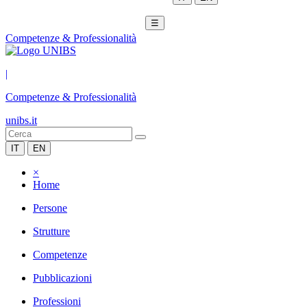
☰
Competenze & Professionalità
|
Competenze & Professionalità
unibs.it
IT
EN
×
Home
Persone
Strutture
Competenze
Pubblicazioni
Professioni