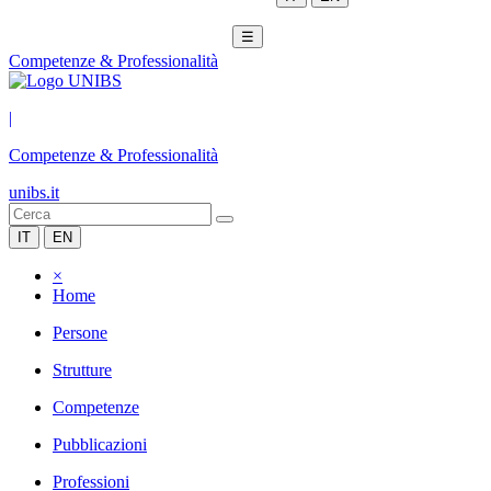
☰
Competenze & Professionalità
|
Competenze & Professionalità
unibs.it
IT
EN
×
Home
Persone
Strutture
Competenze
Pubblicazioni
Professioni