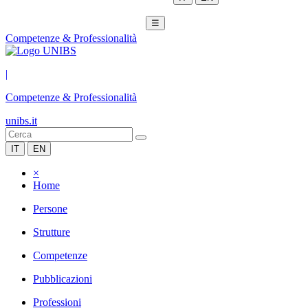
☰
Competenze & Professionalità
|
Competenze & Professionalità
unibs.it
IT
EN
×
Home
Persone
Strutture
Competenze
Pubblicazioni
Professioni