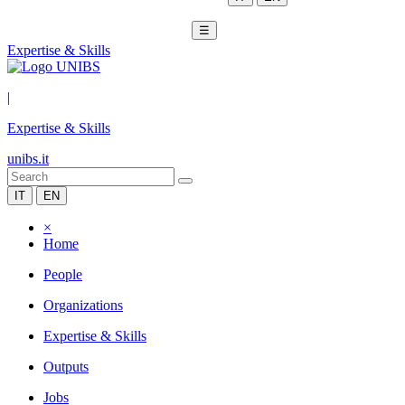
☰
Expertise & Skills
|
Expertise & Skills
unibs.it
IT
EN
×
Home
People
Organizations
Expertise & Skills
Outputs
Jobs