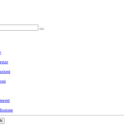
e
enze
azioni
ioni
menti
issione
N