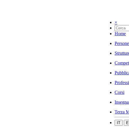
×
Home
Persone
Struttur
Compet
Pubblic
Profess
Corsi
Insegna
Terza M
IT
E