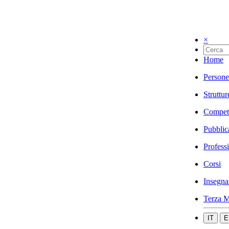
×
Home
Persone
Struttur
Compet
Pubblic
Profess
Corsi
Insegna
Terza M
IT
E