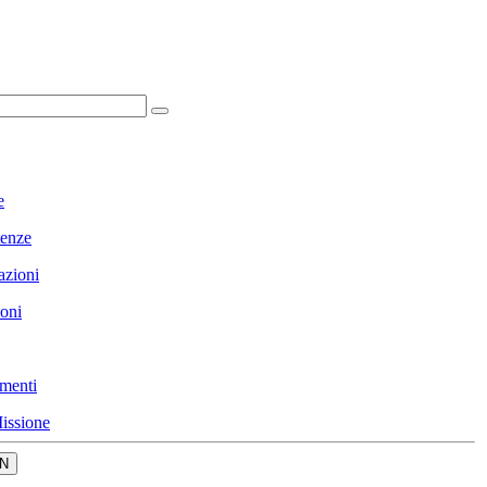
e
enze
azioni
ioni
menti
issione
N