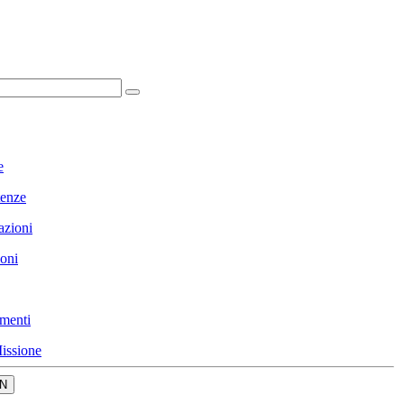
e
enze
azioni
ioni
menti
issione
N