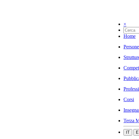
×
Home
Persone
Struttur
Compet
Pubblic
Profess
Corsi
Insegna
Terza M
IT
E