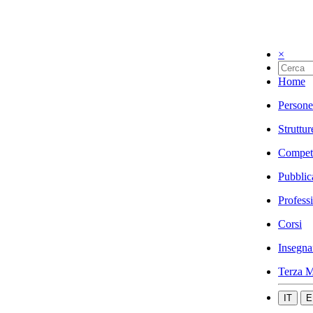
×
Home
Persone
Struttur
Compet
Pubblic
Profess
Corsi
Insegna
Terza M
IT
E