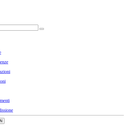
e
enze
azioni
ioni
menti
issione
N