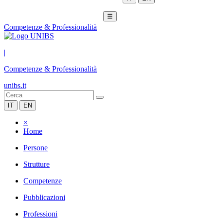
☰
Competenze & Professionalità
|
Competenze & Professionalità
unibs.it
IT
EN
×
Home
Persone
Strutture
Competenze
Pubblicazioni
Professioni