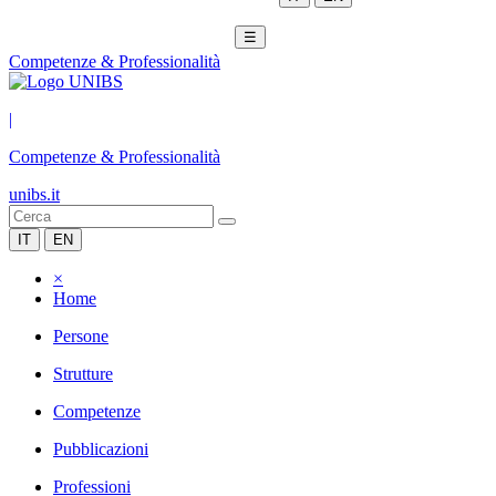
☰
Competenze & Professionalità
|
Competenze & Professionalità
unibs.it
IT
EN
×
Home
Persone
Strutture
Competenze
Pubblicazioni
Professioni