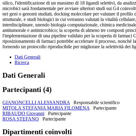
silico, l'identificazione di un massimo di 18 ligandi selettivi, da analiz
microbici sarà fondamentale per avviare ulteriori studi sui G4 coinvo
nei geni o genomi studiati, docking molecolare per valutare il profilo
strutturale, e studi biologici in cui verranno valutati la vitalità cellulare
interdisciplinare, unendo biologia computazionale, chimica medicinale, b
antitumorale e antimicrobico; la scoperta di almeno tre composti princip
l'implementazione di una pipeline validato per la scoperta di farmaci G4.
riposizionamento di farmaci potrebbe accelerare il processo, nonché la
fornendo un protocollo riproducibile per migliorare la selettività dei lig
Dati Generali
Ricerca
Dati Generali
Partecipanti (4)
GIANONCELLI ALESSANDRA
Responsabile scientifico
MITOLA STEFANIA MARIA FILOMENA
Partecipante
RIBAUDO Giovanni
Partecipante
ROSA STEFANO
Partecipante
Dipartimenti coinvolti