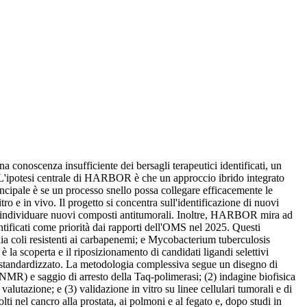
conoscenza insufficiente dei bersagli terapeutici identificati, un
 L'ipotesi centrale di HARBOR è che un approccio ibrido integrato
principale è se un processo snello possa collegare efficacemente le
o e in vivo. Il progetto si concentra sull'identificazione di nuovi
ndividuare nuovi composti antitumorali. Inoltre, HARBOR mira ad
tificati come priorità dai rapporti dell'OMS nel 2025. Questi
ia coli resistenti ai carbapenemi; e Mycobacterium tuberculosis
 la scoperta e il riposizionamento di candidati ligandi selettivi
ing standardizzato. La metodologia complessiva segue un disegno di
 (NMR) e saggio di arresto della Taq-polimerasi; (2) indagine biofisica
valutazione; e (3) validazione in vitro su linee cellulari tumorali e di
lti nel cancro alla prostata, ai polmoni e al fegato e, dopo studi in