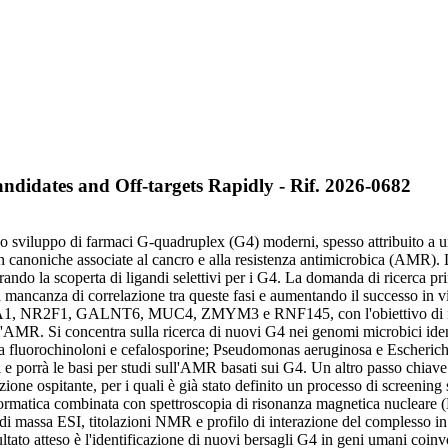
ndidates and Off-targets Rapidly - Rif. 2026-0682
 sviluppo di farmaci G-quadruplex (G4) moderni, spesso attribuito a una 
 canoniche associate al cancro e alla resistenza antimicrobica (AMR).
celerando la scoperta di ligandi selettivi per i G4. La domanda di ricerca 
mancanza di correlazione tra queste fasi e aumentando il successo in vitr
ui FOXA1, NR2F1, GALNT6, MUC4, ZMYM3 e RNF145, con l'obiettivo di i
l'AMR. Si concentra sulla ricerca di nuovi G4 nei genomi microbici iden
e a fluorochinoloni e cefalosporine; Pseudomonas aeruginosa e Escherich
e porrà le basi per studi sull'AMR basati sui G4. Un altro passo chiave è
tuzione ospitante, per i quali è già stato definito un processo di screen
ioinformatica combinata con spettroscopia di risonanza magnetica nucleare
ia di massa ESI, titolazioni NMR e profilo di interazione del complesso in 
sultato atteso è l'identificazione di nuovi bersagli G4 in geni umani coinvo