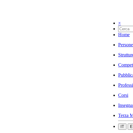
×
Home
Persone
Struttur
Compet
Pubblic
Profess
Corsi
Insegna
Terza M
IT
E