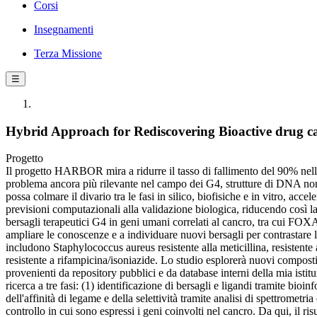
Corsi
Insegnamenti
Terza Missione
☰
Hybrid Approach for Rediscovering Bioactive drug ca
Progetto
Il progetto HARBOR mira a ridurre il tasso di fallimento del 90% nello
problema ancora più rilevante nel campo dei G4, strutture di DNA non
possa colmare il divario tra le fasi in silico, biofisiche e in vitro, ac
previsioni computazionali alla validazione biologica, riducendo così la 
bersagli terapeutici G4 in geni umani correlati al cancro, tra c
ampliare le conoscenze e a individuare nuovi bersagli per contrastare 
includono Staphylococcus aureus resistente alla meticillina, resistent
resistente a rifampicina/isoniazide. Lo studio esplorerà nuovi composti 
provenienti da repository pubblici e da database interni della mia isti
ricerca a tre fasi: (1) identificazione di bersagli e ligandi tramite b
dell'affinità di legame e della selettività tramite analisi di spettrometr
controllo in cui sono espressi i geni coinvolti nel cancro. Da qui, il ri