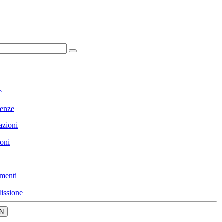
e
enze
azioni
ioni
menti
issione
N