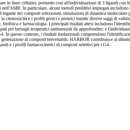
zare in linee cellulari, portando così all'individuazione di 3 ligandi con l
lti nell'AMR. In particolare, alcuni metodi predittivi impiegati inclu
 di legame dei composti selezionati, simulazioni di dinamica molecolare
, la citotossicità e i profili genici e proteici tramite diversi saggi di vali
iofisica e farmacologia. I principali risultati attesi includono l'identif
ali per bersagli terapeutici antitumorali da approfondire; e l'individuazi
 In questo contesto, i risultati traslazionali comprendono l'identificazio
 generazione di composti brevettabili. HARBOR contribuisce al dibattito 
andi e i profili farmacocinetici di composti selettivi per i G4.