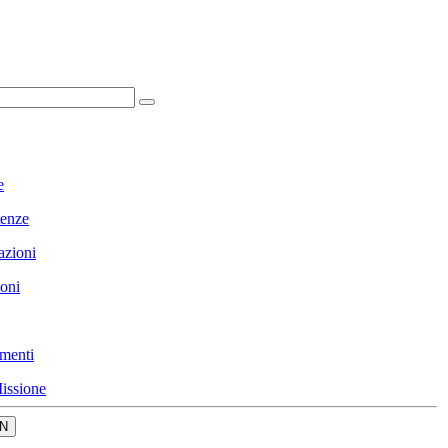
e
enze
azioni
ioni
menti
issione
N