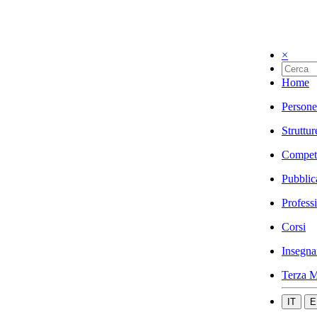
×
Home
Persone
Struttur
Compet
Pubblic
Profess
Corsi
Insegna
Terza M
IT
E