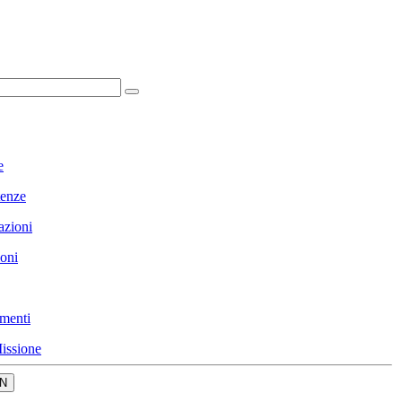
e
enze
azioni
ioni
menti
issione
N