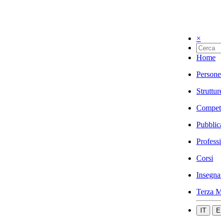
×
Home
Persone
Struttur
Compet
Pubblic
Profess
Corsi
Insegna
Terza M
IT
E