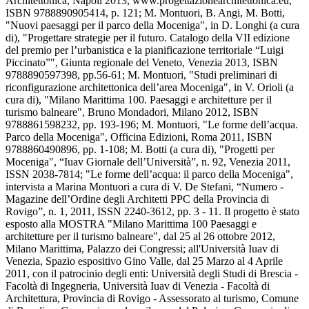
Architettonica, Napoli 2013, www.progettazionearchitettonica.eu,
ISBN 9788890905414, p. 121; M. Montuori, B. Angi, M. Botti,
"Nuovi paesaggi per il parco della Moceniga", in D. Longhi (a cura
di), "Progettare strategie per il futuro. Catalogo della VII edizione
del premio per l’urbanistica e la pianificazione territoriale “Luigi
Piccinato”", Giunta regionale del Veneto, Venezia 2013, ISBN
9788890597398, pp.56-61; M. Montuori, "Studi preliminari di
riconfigurazione architettonica dell’area Moceniga", in V. Orioli (a
cura di), "Milano Marittima 100. Paesaggi e architetture per il
turismo balneare", Bruno Mondadori, Milano 2012, ISBN
9788861598232, pp. 193-196; M. Montuori, "Le forme dell’acqua.
Parco della Moceniga", Officina Edizioni, Roma 2011, ISBN
9788860490896, pp. 1-108; M. Botti (a cura di), "Progetti per
Moceniga", “Iuav Giornale dell’Università”, n. 92, Venezia 2011,
ISSN 2038-7814; "Le forme dell’acqua: il parco della Moceniga",
intervista a Marina Montuori a cura di V. De Stefani, “Numero -
Magazine dell’Ordine degli Architetti PPC della Provincia di
Rovigo”, n. 1, 2011, ISSN 2240-3612, pp. 3 - 11. Il progetto è stato
esposto alla MOSTRA "Milano Marittima 100 Paesaggi e
architetture per il turismo balneare", dal 25 al 26 ottobre 2012,
Milano Marittima, Palazzo dei Congressi; all'Università Iuav di
Venezia, Spazio espositivo Gino Valle, dal 25 Marzo al 4 Aprile
2011, con il patrocinio degli enti: Università degli Studi di Brescia -
Facoltà di Ingegneria, Università Iuav di Venezia - Facoltà di
Architettura, Provincia di Rovigo - Assessorato al turismo, Comune