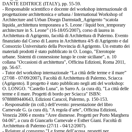
DANTE EDITRICE (ITALY), pp. 55-59.
- Responsabile scientifico e docente del workshop internazionale di
progettazione architettonica e urbana / International Workshop of
Architecture and Urban Disegn Darmstadt_Agrigento “scatola
liquida_architettura temporanea a S. Leone / liquid box_temporary
architecture in S. Leone” (16-18/05/2007), corso di laurea in
Architettura di Agrigento, facoltà di Architettura di Palermo. Evento
finanziato dal Corso di Laurea in Architettura 4/S di Agrigento e dal
Consorzio Universitario della Provincia di Agrigento. Un estratto dei
materiali prodotti è stato pubblicato in O. Longo, "Eterotopie
urbane. Sistemi di connessione lungo le coste siciliane", n. 10
collana "Occasioni di architettura", Officina Edizioni, Roma 2011,
pp. 56-67.
- Tutor del workshop internazionale “La città delle terme e il mare”
(27/08 - 07/09/2007), Facoltà di Architettura di Palermo, Sciacca
(Agrigento). Il progetto è stato pubblicato negli atti del workshop:
O. LONGO. "Castello Luna", in Sarro A. (a cura di), "La città delle
terme e il mare. Progetti di bordo per Sciacca" ISBN:
9788889440643, Edizioni Caracol, Palermo, p. 150-153.
- Responsabile (in coll.) dell’evento: presentazione del libro
Carnevale G. (a cura di), "A regola d’arte", Officina Edizioni,
Venezia 2006 e mostra “Aree dismesse. Progetti per Porto Marghera
04-06”, a cura di Giancarlo Carnevale e Esther Giani. Facoltà di
Architettura di Palermo (27/11 - 04/12/2007).
- Relatore al convegno "Le forme dell’acqua, progetti per