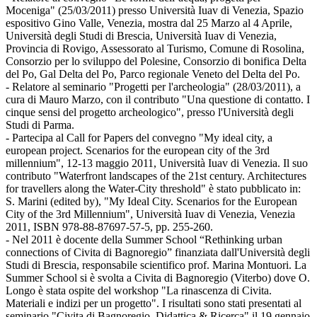
Moceniga" (25/03/2011) presso Università Iuav di Venezia, Spazio
espositivo Gino Valle, Venezia, mostra dal 25 Marzo al 4 Aprile,
Università degli Studi di Brescia, Università Iuav di Venezia,
Provincia di Rovigo, Assessorato al Turismo, Comune di Rosolina,
Consorzio per lo sviluppo del Polesine, Consorzio di bonifica Delta
del Po, Gal Delta del Po, Parco regionale Veneto del Delta del Po.
- Relatore al seminario "Progetti per l'archeologia" (28/03/2011), a
cura di Mauro Marzo, con il contributo "Una questione di contatto. I
cinque sensi del progetto archeologico", presso l'Università degli
Studi di Parma.
- Partecipa al Call for Papers del convegno "My ideal city, a
european project. Scenarios for the european city of the 3rd
millennium", 12-13 maggio 2011, Università Iuav di Venezia. Il suo
contributo "Waterfront landscapes of the 21st century. Architectures
for travellers along the Water-City threshold" è stato pubblicato in:
S. Marini (edited by), "My Ideal City. Scenarios for the European
City of the 3rd Millennium", Università Iuav di Venezia, Venezia
2011, ISBN 978-88-87697-57-5, pp. 255-260.
- Nel 2011 è docente della Summer School “Rethinking urban
connections of Civita di Bagnoregio” finanziata dall'Università degli
Studi di Brescia, responsabile scientifico prof. Marina Montuori. La
Summer School si è svolta a Civita di Bagnoregio (Viterbo) dove O.
Longo è stata ospite del workshop "La rinascenza di Civita.
Materiali e indizi per un progetto". I risultati sono stati presentati al
seminario "Civita di Bagnoregio. Didattica & Ricerca" il 19 gennaio