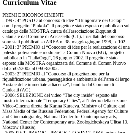
Curriculum Vitae
PREMI E RICONOSCIMENTI
- 1997: 4° POSTO al concorso di idee “Il lungomare dei Ciclopi”
con il progetto "Pinkola". Il progetto è stato esposto e pubblicato sul
catalogo della MOSTRA curata dall'associazione Ziqqurat di
Catania e dal Comune di Acicastello (CT). I risultati del concorso
sono stati pubblicati su AREA n. 38, maggio-giugno 1998, p. 102.
- 2001: 3° PREMIO al “Concorso di idee per la realizzazione di una
palestra polivalente e modulare” a Comun Nuovo (BG), progetto
pubblicato in "ItaliaOggi", 26 giugno 2002. Il progetto è stato
esposto alla MOSTRA organizzata dal Comune di Comun Nuovo
dal 25/02/2002 al 09/03/2002.
- 2003: 2° PREMIO al “Concorso di progettazione per la
riqualificazione urbana, paesaggistica e ambientale dell’area di largo
Aosta e delle immediate adiacenze”, bandito dal Comune di
Canicattì (AG).
- 2006: SELEZIONE del video “The city inside” esposto alla
mostra internazionale “Temporary Cities”, all’interno della sezione
Video-Cinema diretta da Karina Karaeva. Ministry of Culture and
Mass Media of the Russian Federation, Federal Agency for Culture
and Cinematography, National Center for Contemporary arts,
National Center for Contemporary arts, Zoologicheskaya Ulitsa 13.
Moscow (Russia).
- 2008-09: 1° PREMIO - PROGETTO VINCITORE, prima fase