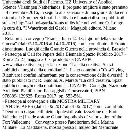
Università degli Studi di Palermo, HZ University of Applied
Science Vlissingen Netherlands. Il progetto migliore è stato premiato
il 4 novembre 2016, in seguito alla selezione di una giuria di docenti
esterni alla Summer School. Le attività e i materiali sono pubblicati
sul sito http://sschool-garda-fronts.unibs.it/ e nel volume O. Longo
(a cura di), "I Waterfront del Garda", Maggioli editore, Milano,
2018.
- Relatore al convegno "Francia Italia 14-18. I giorni della Grande
Guerra" (dal 07-10-2016 al 14-10-2016) con il contributo "Il Fronte
dimenticato. Luoghi della Grande Guerra nella provincia di Brescia"
- Partecipa al Call for Papers della Biennale Spazio Pubblico 2017 -
Roma 25-27 maggio 2017, prodotto da CNAPPC,
www.cittacreative.eu, per la sezione "La città creativa. Spazi
pubblici e luoghi della quotidianità". Il suo contributo "Co-Citying.
Riattivare i confini infraurbani per la conservazione delle diversità" è
stato pubblicato in: R. Galdini, A. Marata "La città creativa. Spazi
pubblici e luoghi della quotidianità", CNAPPC Consiglio Nazionale
Architetti Pianificatori Paesaggisti e Conservatori, ISBN
9788894129625, Roma 2017, pp. 553-561.
- Partecipa al convegno e alla MOSTRA MILITARY
LANDSCAPES (dal 21-06-2017 al 24-06-2017) con il contributo
"Dentro un Gigante di pietra: ipotesi di valorizzazione del Forte
Valledrane | Inside a stone Giant: hypothesis of valorization of the
Fort Valledrane". Convegno presso l'auditorium della Marina
Militare - La Maddalena, mostra presso il museo del Memoriale