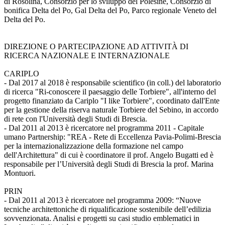
di Rosolina, Consorzio per lo sviluppo del Polesine, Consorzio di
bonifica Delta del Po, Gal Delta del Po, Parco regionale Veneto del
Delta del Po.
DIREZIONE O PARTECIPAZIONE AD ATTIVITÀ DI
RICERCA NAZIONALE E INTERNAZIONALE
CARIPLO
- Dal 2017 al 2018 è responsabile scientifico (in coll.) del laboratorio
di ricerca "Ri-conoscere il paesaggio delle Torbiere", all'interno del
progetto finanziato da Cariplo "I like Torbiere", coordinato dall'Ente
per la gestione della riserva naturale Torbiere del Sebino, in accordo
di rete con l'Università degli Studi di Brescia.
- Dal 2011 al 2013 è ricercatore nel programma 2011 - Capitale
umano Partnership: "REA - Rete di Eccellenza Pavia-Polimi-Brescia
per la internazionalizzazione della formazione nel campo
dell'Architettura" di cui è coordinatore il prof. Angelo Bugatti ed è
responsabile per l’Università degli Studi di Brescia la prof. Marina
Montuori.
PRIN
- Dal 2011 al 2013 è ricercatore nel programma 2009: “Nuove
tecniche architettoniche di riqualificazione sostenibile dell’edilizia
sovvenzionata. Analisi e progetti su casi studio emblematici in