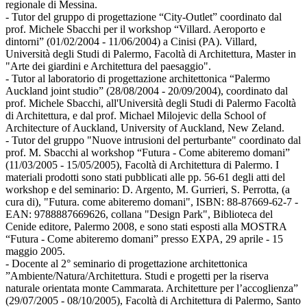
regionale di Messina.
- Tutor del gruppo di progettazione “City-Outlet” coordinato dal
prof. Michele Sbacchi per il workshop “Villard. Aeroporto e
dintorni” (01/02/2004 - 11/06/2004) a Cinisi (PA). Villard,
Università degli Studi di Palermo, Facoltà di Architettura, Master in
"Arte dei giardini e Architettura del paesaggio".
- Tutor al laboratorio di progettazione architettonica “Palermo
Auckland joint studio” (28/08/2004 - 20/09/2004), coordinato dal
prof. Michele Sbacchi, all'Università degli Studi di Palermo Facoltà
di Architettura, e dal prof. Michael Milojevic della School of
Architecture of Auckland, University of Auckland, New Zeland.
- Tutor del gruppo "Nuove intrusioni del perturbante" coordinato dal
prof. M. Sbacchi al workshop “Futura - Come abiteremo domani”
(11/03/2005 - 15/05/2005), Facoltà di Architettura di Palermo. I
materiali prodotti sono stati pubblicati alle pp. 56-61 degli atti del
workshop e del seminario: D. Argento, M. Gurrieri, S. Perrotta, (a
cura di), "Futura. come abiteremo domani", ISBN: 88-87669-62-7 -
EAN: 9788887669626, collana "Design Park", Biblioteca del
Cenide editore, Palermo 2008, e sono stati esposti alla MOSTRA
“Futura - Come abiteremo domani” presso EXPA, 29 aprile - 15
maggio 2005.
- Docente al 2° seminario di progettazione architettonica
”Ambiente/Natura/Architettura. Studi e progetti per la riserva
naturale orientata monte Cammarata. Architetture per l’accoglienza”
(29/07/2005 - 08/10/2005), Facoltà di Architettura di Palermo, Santo