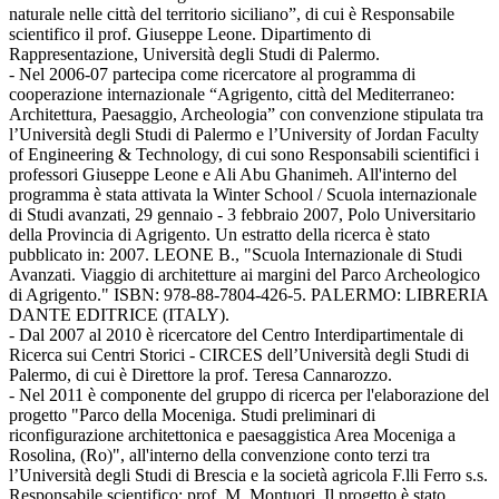
naturale nelle città del territorio siciliano”, di cui è Responsabile
scientifico il prof. Giuseppe Leone. Dipartimento di
Rappresentazione, Università degli Studi di Palermo.
- Nel 2006-07 partecipa come ricercatore al programma di
cooperazione internazionale “Agrigento, città del Mediterraneo:
Architettura, Paesaggio, Archeologia” con convenzione stipulata tra
l’Università degli Studi di Palermo e l’University of Jordan Faculty
of Engineering & Technology, di cui sono Responsabili scientifici i
professori Giuseppe Leone e Ali Abu Ghanimeh. All'interno del
programma è stata attivata la Winter School / Scuola internazionale
di Studi avanzati, 29 gennaio - 3 febbraio 2007, Polo Universitario
della Provincia di Agrigento. Un estratto della ricerca è stato
pubblicato in: 2007. LEONE B., "Scuola Internazionale di Studi
Avanzati. Viaggio di architetture ai margini del Parco Archeologico
di Agrigento." ISBN: 978-88-7804-426-5. PALERMO: LIBRERIA
DANTE EDITRICE (ITALY).
- Dal 2007 al 2010 è ricercatore del Centro Interdipartimentale di
Ricerca sui Centri Storici - CIRCES dell’Università degli Studi di
Palermo, di cui è Direttore la prof. Teresa Cannarozzo.
- Nel 2011 è componente del gruppo di ricerca per l'elaborazione del
progetto "Parco della Moceniga. Studi preliminari di
riconfigurazione architettonica e paesaggistica Area Moceniga a
Rosolina, (Ro)", all'interno della convenzione conto terzi tra
l’Università degli Studi di Brescia e la società agricola F.lli Ferro s.s.
Responsabile scientifico: prof. M. Montuori. Il progetto è stato