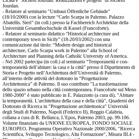
Licata e “Jochem Jourdan. Realizzazioni e progetti” di Jochem
Jourdan.
- Relatore al seminario "Umbaui Öffentliche Gebäude"
(18/10/2000) con la lecture “Carlo Scarpa in Palermo. Palazzo
Abatellis. Steri” (in coll.) presso la Fachbereich Architektur della
Universität Gesamthochschule di Kassel (Francoforte).
- Relatore al seminario didattico “Historical architecture and
contemporary town in Sicily” (18-20/03/2002) con una
comunicazione dal titolo: “Modern design and historical
architecture, Carlo Scarpa work in Palermo” alla School of
Architecture and Planning della Catholic University of America.
- Nel 2002 partecipa (in coll.) al seminario “Temporaneità e con-
temporaneità dell’abitare: la casa e la città” presso il Dipartimento di
Storia e Progetto nell’Architettura dell’Università di Palermo,
all’interno delle attività del dottorato in “Progettazione
Architettonica” di Palermo. Il suo contributo "La trasformazione
dello spazio urbano nella città contemporanea. Francoforte sul Meno
1980-2000" è stato pubblicato in E. Palazzotto (a cura di), "Abitare
la temporaneità. L'architettura della casa e della città", Quaderni del
Dottorato di Ricerca in "Progettazione architettonica" Università
degli Studi di Palermo, Napoli (Federico II), Reggio Calabria,
collana a cura di R. Bellanca, L'Epos, Palermo 2003, pp. 99-106.
Volume finanziato da UNIONE EUROPEA, FONDO SOCIALE
EUROPEO, Programma Operativo Nazionale 2000/2006, "Ricerca
Scientifica, Sviluppo Tecnologico, Alta Formazione", Misura III.4 -