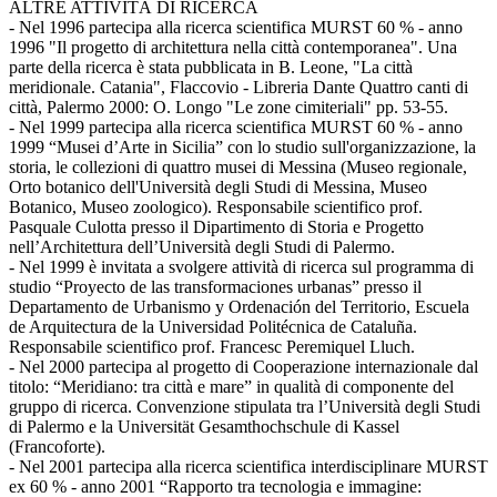
ALTRE ATTIVITÀ DI RICERCA
- Nel 1996 partecipa alla ricerca scientifica MURST 60 % - anno
1996 "Il progetto di architettura nella città contemporanea". Una
parte della ricerca è stata pubblicata in B. Leone, "La città
meridionale. Catania", Flaccovio - Libreria Dante Quattro canti di
città, Palermo 2000: O. Longo "Le zone cimiteriali" pp. 53-55.
- Nel 1999 partecipa alla ricerca scientifica MURST 60 % - anno
1999 “Musei d’Arte in Sicilia” con lo studio sull'organizzazione, la
storia, le collezioni di quattro musei di Messina (Museo regionale,
Orto botanico dell'Università degli Studi di Messina, Museo
Botanico, Museo zoologico). Responsabile scientifico prof.
Pasquale Culotta presso il Dipartimento di Storia e Progetto
nell’Architettura dell’Università degli Studi di Palermo.
- Nel 1999 è invitata a svolgere attività di ricerca sul programma di
studio “Proyecto de las transformaciones urbanas” presso il
Departamento de Urbanismo y Ordenación del Territorio, Escuela
de Arquitectura de la Universidad Politécnica de Cataluña.
Responsabile scientifico prof. Francesc Peremiquel Lluch.
- Nel 2000 partecipa al progetto di Cooperazione internazionale dal
titolo: “Meridiano: tra città e mare” in qualità di componente del
gruppo di ricerca. Convenzione stipulata tra l’Università degli Studi
di Palermo e la Universität Gesamthochschule di Kassel
(Francoforte).
- Nel 2001 partecipa alla ricerca scientifica interdisciplinare MURST
ex 60 % - anno 2001 “Rapporto tra tecnologia e immagine: