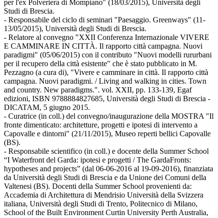
per l'ex Polveriera di Mompiano" (18/03/2015), Università degli
Studi di Brescia.
- Responsabile del ciclo di seminari "Paesaggio. Greenways" (11-
13/05/2015), Università degli Studi di Brescia.
- Relatore al convegno "XXII Conferenza Internazionale VIVERE
E CAMMINARE IN CITTÀ. Il rapporto città campagna. Nuovi
paradigmi" (05/06/2015) con il contributo "Nuovi modelli rururbani
per il recupero della città esistente" che è stato pubblicato in M.
Pezzagno (a cura di), "Vivere e camminare in città. Il rapporto città
campagna. Nuovi paradigmi. / Living and walking in cities. Town
and country. New paradigms.". vol. XXII, pp. 133-139, Egaf
edizioni, ISBN 9788884827685, Università degli Studi di Brescia -
DICATAM, 5 giugno 2015.
- Curatrice (in coll.) del convegno/inaugurazione della MOSTRA "Il
fronte dimenticato: architetture, progetti e ipotesi di intervento a
Capovalle e dintorni" (21/11/2015), Museo reperti bellici Capovalle
(BS).
- Responsabile scientifico (in coll.) e docente della Summer School
“I Waterfront del Garda: ipotesi e progetti / The GardaFronts:
hypotheses and projects” (dal 06-06-2016 al 19-09-2016), finanziata
da Università degli Studi di Brescia e da Unione dei Comuni della
Valtenesi (BS). Docenti della Summer School provenienti da:
Accademia di Architettura di Mendrisio Università della Svizzera
italiana, Università degli Studi di Trento, Politecnico di Milano,
School of the Built Environment Curtin University Perth Australia,