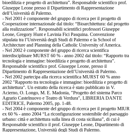
bioedilizia e progetto di architettura”. Responsabile scientifico prof.
Giuseppe Leone presso il Dipartimento di Rappresentazione
dell’Università di Palermo.
- Nel 2001 è componente del gruppo di ricerca per il progetto di
Cooperazione internazionale dal titolo: “Bioarchitettura: dal progetto
alla realizzazione”. Responsabili scientifici professori Giuseppe
Leone, Gregory Hunt e Lavinia Fici Pasquina. Convenzione
stipulata tra l’Università degli Studi di Palermo e la School of
Architecture and Planning della Catholic University of America.
- Nel 2002 è componente del gruppo di ricerca scientifica
interdisciplinare MURST 60 % - anno 2002 dal titolo: “Rapporto tra
tecnologia e immagine: bioedilizia e progetto di architettura”.
Responsabile scientifico prof. Giuseppe Leone, presso il
Dipartimento di Rappresentazione dell’Università di Palermo.
- Nel 2002 partecipa alla ricerca scientifica MURST 60 % anno
2002 "Rapporto tra tecnologia e immagine: bioedilizia e progetto di
architettura". Un estratto della ricerca è stato pubblicato in V.
Acierno, O. Longo, M. E. Madonia, "Progetto del sistema Parco
Agrario Castelnuovo e Teatro di Verdura", LIBRERIA DANTE
EDITRICE, Palermo 2005, pp. 1-48.
- Nel 2004 è componente del gruppo di ricerca per il progetto MIUR
ex 60 % - anno 2004 “La riconfigurazione sostenibile del paesaggio
urbano: città e architettura sulla linea di costa siciliana”, di cui è
Responsabile scientifico il prof. Giuseppe Leone, Dipartimento di
Rappresentazione, Università degli Studi di Palermo.