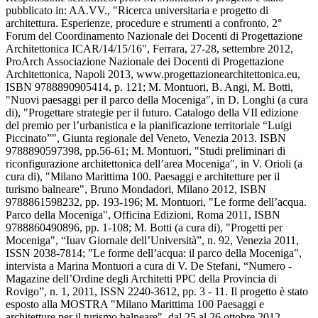
pubblicato in: AA.VV., "Ricerca universitaria e progetto di
architettura. Esperienze, procedure e strumenti a confronto, 2°
Forum del Coordinamento Nazionale dei Docenti di Progettazione
Architettonica ICAR/14/15/16", Ferrara, 27-28, settembre 2012,
ProArch Associazione Nazionale dei Docenti di Progettazione
Architettonica, Napoli 2013, www.progettazionearchitettonica.eu,
ISBN 9788890905414, p. 121; M. Montuori, B. Angi, M. Botti,
"Nuovi paesaggi per il parco della Moceniga", in D. Longhi (a cura
di), "Progettare strategie per il futuro. Catalogo della VII edizione
del premio per l’urbanistica e la pianificazione territoriale “Luigi
Piccinato”", Giunta regionale del Veneto, Venezia 2013. ISBN
9788890597398, pp.56-61; M. Montuori, "Studi preliminari di
riconfigurazione architettonica dell’area Moceniga", in V. Orioli (a
cura di), "Milano Marittima 100. Paesaggi e architetture per il
turismo balneare", Bruno Mondadori, Milano 2012, ISBN
9788861598232, pp. 193-196; M. Montuori, "Le forme dell’acqua.
Parco della Moceniga", Officina Edizioni, Roma 2011, ISBN
9788860490896, pp. 1-108; M. Botti (a cura di), "Progetti per
Moceniga", “Iuav Giornale dell’Università”, n. 92, Venezia 2011,
ISSN 2038-7814; "Le forme dell’acqua: il parco della Moceniga",
intervista a Marina Montuori a cura di V. De Stefani, “Numero -
Magazine dell’Ordine degli Architetti PPC della Provincia di
Rovigo”, n. 1, 2011, ISSN 2240-3612, pp. 3 - 11. Il progetto è stato
esposto alla MOSTRA "Milano Marittima 100 Paesaggi e
architetture per il turismo balneare", dal 25 al 26 ottobre 2012,