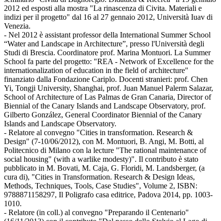
2012 ed esposti alla mostra "La rinascenza di Civita. Materiali e
indizi per il progetto" dal 16 al 27 gennaio 2012, Università Iuav di
Venezia.
- Nel 2012 è assistant professor della International Summer School
“Water and Landscape in Architecture”, presso l'Università degli
Studi di Brescia. Coordinatore prof. Marina Montuori. La Summer
School fa parte del progetto: "REA - Network of Excellence for the
internationalization of education in the field of architecture"
finanziato dalla Fondazione Cariplo. Docenti stranieri: prof. Chen
Yi, Tongji University, Shanghai, prof. Juan Manuel Palerm Salazar,
School of Architecture of Las Palmas de Gran Canaria, Director of
Biennial of the Canary Islands and Landscape Observatory, prof.
Gilberto González, General Coordinator Biennial of the Canary
Islands and Landscape Observatory.
- Relatore al convegno "Cities in transformation. Research &
Design" (7-10/06/2012), con M. Montuori, B. Angi, M. Botti, al
Politecnico di Milano con la lecture "The rational maintenance of
social housing" (with a warlike modesty)". Il contributo è stato
pubblicato in M. Bovati, M. Caja, G. Floridi, M. Landsberger, (a
cura di), "Cities in Transformation. Research & Design Ideas,
Methods, Techniques, Tools, Case Studies", Volume 2, ISBN:
9788871158297, Il Poligrafo casa editrice, Padova 2014, pp. 1003-
1010.
- Relatore (in coll.) al convegno "Preparando il Centenario"