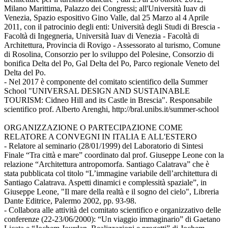
Milano Marittima, Palazzo dei Congressi; all'Università Iuav di
Venezia, Spazio espositivo Gino Valle, dal 25 Marzo al 4 Aprile
2011, con il patrocinio degli enti: Università degli Studi di Brescia -
Facoltà di Ingegneria, Università Iuav di Venezia - Facoltà di
Architettura, Provincia di Rovigo - Assessorato al turismo, Comune
di Rosolina, Consorzio per lo sviluppo del Polesine, Consorzio di
bonifica Delta del Po, Gal Delta del Po, Parco regionale Veneto del
Delta del Po.
- Nel 2017 è componente del comitato scientifico della Summer
School "UNIVERSAL DESIGN AND SUSTAINABLE
TOURISM: Cidneo Hill and its Castle in Brescia". Responsabile
scientifico prof. Alberto Arenghi, http://bral.unibs.it/summer-school
ORGANIZZAZIONE O PARTECIPAZIONE COME
RELATORE A CONVEGNI IN ITALIA E ALL'ESTERO
- Relatore al seminario (28/01/1999) del Laboratorio di Sintesi
Finale “Tra città e mare” coordinato dal prof. Giuseppe Leone con la
relazione “Architettura antropomorfa. Santiago Calatrava” che è
stata pubblicata col titolo “L’immagine variabile dell’architettura di
Santiago Calatrava. Aspetti dinamici e complessità spaziale”, in
Giuseppe Leone, "Il mare della realtà e il sogno del cielo", Libreria
Dante Editrice, Palermo 2002, pp. 93-98.
- Collabora alle attività del comitato scientifico e organizzativo delle
conferenze (22-23/06/2000): “Un viaggio immaginario” di Gaetano