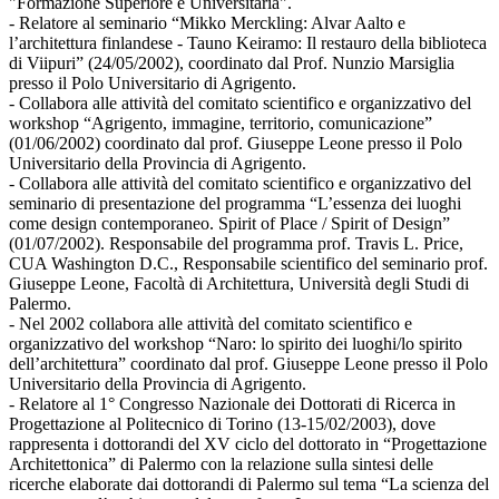
"Formazione Superiore e Universitaria".
- Relatore al seminario “Mikko Merckling: Alvar Aalto e
l’architettura finlandese - Tauno Keiramo: Il restauro della biblioteca
di Viipuri” (24/05/2002), coordinato dal Prof. Nunzio Marsiglia
presso il Polo Universitario di Agrigento.
- Collabora alle attività del comitato scientifico e organizzativo del
workshop “Agrigento, immagine, territorio, comunicazione”
(01/06/2002) coordinato dal prof. Giuseppe Leone presso il Polo
Universitario della Provincia di Agrigento.
- Collabora alle attività del comitato scientifico e organizzativo del
seminario di presentazione del programma “L’essenza dei luoghi
come design contemporaneo. Spirit of Place / Spirit of Design”
(01/07/2002). Responsabile del programma prof. Travis L. Price,
CUA Washington D.C., Responsabile scientifico del seminario prof.
Giuseppe Leone, Facoltà di Architettura, Università degli Studi di
Palermo.
- Nel 2002 collabora alle attività del comitato scientifico e
organizzativo del workshop “Naro: lo spirito dei luoghi/lo spirito
dell’architettura” coordinato dal prof. Giuseppe Leone presso il Polo
Universitario della Provincia di Agrigento.
- Relatore al 1° Congresso Nazionale dei Dottorati di Ricerca in
Progettazione al Politecnico di Torino (13-15/02/2003), dove
rappresenta i dottorandi del XV ciclo del dottorato in “Progettazione
Architettonica” di Palermo con la relazione sulla sintesi delle
ricerche elaborate dai dottorandi di Palermo sul tema “La scienza del