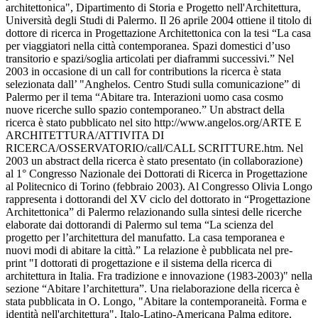
architettonica", Dipartimento di Storia e Progetto nell'Architettura,
Università degli Studi di Palermo. Il 26 aprile 2004 ottiene il titolo di
dottore di ricerca in Progettazione Architettonica con la tesi “La casa
per viaggiatori nella città contemporanea. Spazi domestici d’uso
transitorio e spazi/soglia articolati per diaframmi successivi.” Nel
2003 in occasione di un call for contributions la ricerca è stata
selezionata dall’ "Anghelos. Centro Studi sulla comunicazione” di
Palermo per il tema “Abitare tra. Interazioni uomo casa cosmo
nuove ricerche sullo spazio contemporaneo.” Un abstract della
ricerca è stato pubblicato nel sito http://www.angelos.org/ARTE E
ARCHITETTURA/ATTIVITA DI
RICERCA/OSSERVATORIO/call/CALL SCRITTURE.htm. Nel
2003 un abstract della ricerca è stato presentato (in collaborazione)
al 1° Congresso Nazionale dei Dottorati di Ricerca in Progettazione
al Politecnico di Torino (febbraio 2003). Al Congresso Olivia Longo
rappresenta i dottorandi del XV ciclo del dottorato in “Progettazione
Architettonica” di Palermo relazionando sulla sintesi delle ricerche
elaborate dai dottorandi di Palermo sul tema “La scienza del
progetto per l’architettura del manufatto. La casa temporanea e
nuovi modi di abitare la città.” La relazione è pubblicata nel pre-
print "I dottorati di progettazione e il sistema della ricerca di
architettura in Italia. Fra tradizione e innovazione (1983-2003)" nella
sezione “Abitare l’architettura”. Una rielaborazione della ricerca è
stata pubblicata in O. Longo, "Abitare la contemporaneità. Forma e
identità nell'architettura", Italo-Latino-Americana Palma editore,