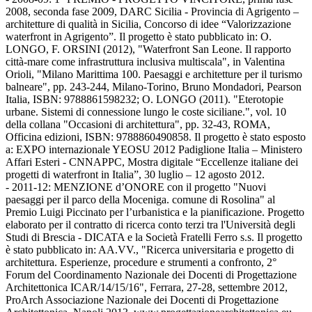
2008, seconda fase 2009, DARC Sicilia - Provincia di Agrigento –
architetture di qualità in Sicilia, Concorso di idee “Valorizzazione
waterfront in Agrigento”. Il progetto è stato pubblicato in: O.
LONGO, F. ORSINI (2012), "Waterfront San Leone. Il rapporto
città-mare come infrastruttura inclusiva multiscala", in Valentina
Orioli, "Milano Marittima 100. Paesaggi e architetture per il turismo
balneare", pp. 243-244, Milano-Torino, Bruno Mondadori, Pearson
Italia, ISBN: 9788861598232; O. LONGO (2011). "Eterotopie
urbane. Sistemi di connessione lungo le coste siciliane.", vol. 10
della collana "Occasioni di architettura", pp. 32-43, ROMA,
Officina edizioni, ISBN: 9788860490858. Il progetto è stato esposto
a: EXPO internazionale YEOSU 2012 Padiglione Italia – Ministero
Affari Esteri - CNNAPPC, Mostra digitale “Eccellenze italiane dei
progetti di waterfront in Italia”, 30 luglio – 12 agosto 2012.
- 2011-12: MENZIONE d’ONORE con il progetto "Nuovi
paesaggi per il parco della Moceniga. comune di Rosolina" al
Premio Luigi Piccinato per l’urbanistica e la pianificazione. Progetto
elaborato per il contratto di ricerca conto terzi tra l'Università degli
Studi di Brescia - DICATA e la Società Fratelli Ferro s.s. Il progetto
è stato pubblicato in: AA.VV., "Ricerca universitaria e progetto di
architettura. Esperienze, procedure e strumenti a confronto, 2°
Forum del Coordinamento Nazionale dei Docenti di Progettazione
Architettonica ICAR/14/15/16", Ferrara, 27-28, settembre 2012,
ProArch Associazione Nazionale dei Docenti di Progettazione