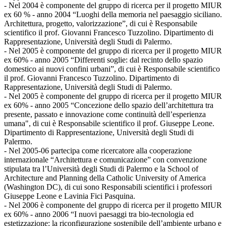
- Nel 2004 è componente del gruppo di ricerca per il progetto MIUR
ex 60 % - anno 2004 “Luoghi della memoria nel paesaggio siciliano.
Architettura, progetto, valorizzazione”, di cui è Responsabile
scientifico il prof. Giovanni Francesco Tuzzolino. Dipartimento di
Rappresentazione, Università degli Studi di Palermo.
- Nel 2005 è componente del gruppo di ricerca per il progetto MIUR
ex 60% - anno 2005 “Differenti soglie: dal recinto dello spazio
domestico ai nuovi confini urbani”, di cui è Responsabile scientifico
il prof. Giovanni Francesco Tuzzolino. Dipartimento di
Rappresentazione, Università degli Studi di Palermo.
- Nel 2005 è componente del gruppo di ricerca per il progetto MIUR
ex 60% - anno 2005 “Concezione dello spazio dell’architettura tra
presente, passato e innovazione come continuità dell’esperienza
umana", di cui è Responsabile scientifico il prof. Giuseppe Leone.
Dipartimento di Rappresentazione, Università degli Studi di
Palermo.
- Nel 2005-06 partecipa come ricercatore alla cooperazione
internazionale “Architettura e comunicazione” con convenzione
stipulata tra l’Università degli Studi di Palermo e la School of
Architecture and Planning della Catholic University of America
(Washington DC), di cui sono Responsabili scientifici i professori
Giuseppe Leone e Lavinia Fici Pasquina.
- Nel 2006 è componente del gruppo di ricerca per il progetto MIUR
ex 60% - anno 2006 “I nuovi paesaggi tra bio-tecnologia ed
estetizzazione: la riconfigurazione sostenibile dell’ambiente urbano e