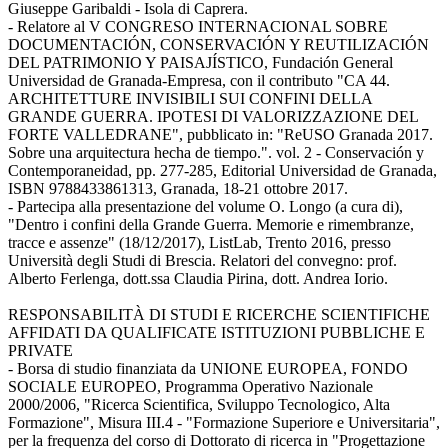
Giuseppe Garibaldi - Isola di Caprera.
- Relatore al V CONGRESO INTERNACIONAL SOBRE
DOCUMENTACIÓN, CONSERVACIÓN Y REUTILIZACIÓN
DEL PATRIMONIO Y PAISAJÍSTICO, Fundación General
Universidad de Granada-Empresa, con il contributo "CA 44.
ARCHITETTURE INVISIBILI SUI CONFINI DELLA
GRANDE GUERRA. IPOTESI DI VALORIZZAZIONE DEL
FORTE VALLEDRANE", pubblicato in: "ReUSO Granada 2017.
Sobre una arquitectura hecha de tiempo.". vol. 2 - Conservación y
Contemporaneidad, pp. 277-285, Editorial Universidad de Granada,
ISBN 9788433861313, Granada, 18-21 ottobre 2017.
- Partecipa alla presentazione del volume O. Longo (a cura di),
"Dentro i confini della Grande Guerra. Memorie e rimembranze,
tracce e assenze" (18/12/2017), ListLab, Trento 2016, presso
Università degli Studi di Brescia. Relatori del convegno: prof.
Alberto Ferlenga, dott.ssa Claudia Pirina, dott. Andrea Iorio.
RESPONSABILITÀ DI STUDI E RICERCHE SCIENTIFICHE
AFFIDATI DA QUALIFICATE ISTITUZIONI PUBBLICHE E
PRIVATE
- Borsa di studio finanziata da UNIONE EUROPEA, FONDO
SOCIALE EUROPEO, Programma Operativo Nazionale
2000/2006, "Ricerca Scientifica, Sviluppo Tecnologico, Alta
Formazione", Misura III.4 - "Formazione Superiore e Universitaria",
per la frequenza del corso di Dottorato di ricerca in "Progettazione