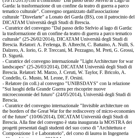
(16/11/2013) con il contributo "Dal passo dello Stelvio al Lago di
Garda: la trasformazione di un confine da teatro di guerra a parco
tematico culturale". Convegno organizzato dall'associazione
culturale "Disvelarte" a Lonato del Garda (BS), con il patrocinio del
DICATAM Università degli Studi di Brescia.
- Curatrice del convegno "Dal passo dello Stelvio al lago di Garda:
la trasformazione di un confine da teatro di guerra a parco tematico
culturale" (25-26/02/2014), DICATAM Università degli Studi di
Brescia. Relatori: A. Ferlenga, B. Albrecht, C. Battaino, A. Nulli, S.
Dalzero, A. Iorio, G. P. Treccani, M. Pezzagno, M. Preti, G. Grossi,
D. Sigurtà.
- Curatrice del convegno internazionale "Light Architecture for war
landscapes" (25-26/03/2014), DICATAM Università degli Studi di
Brescia. Relatori: M. Marzo, J. Ceruti, W. Taylor, F. Bricolo, A.
Condello, G. Musto, M. Leone, F. Orsini.
- Relatore (in coll.) al convegno "UNIBSDAYS" con la relazione
"Sui luoghi della Grande Guerra per riscoprire nuove
microeconomie del futuro" (24/05/2014), Università degli Studi di
Brescia.
- Curatrice del convegno internazionale "Invisible architecture on
the borders of the Great War for the rediscovery of micro-economies
of the future" (10/06/2014), DICATAM Università degli Studi di
Brescia. Alla fine del convegno è stata inaugurata la MOSTRA dei
progetti presentati dagli studenti del suo corso di "Architettura e
Composizione 1 e Laboratorio", del corso di laurea in Ingegneria