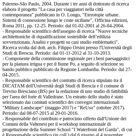
Palermo-São Paulo, 2004. Durante i tre anni di dottorato di ricerca
elabora il progetto "La casa per viaggiatori nella città
contemporanea" pubblicato in O. Longo, "Eterotopie urbane.
Sistemi di connessione lungo le coste siciliane", Officina edizioni,
Roma 2011, pp. 12-25. Periodo: dal 01-02-2001 al 26-04-2004.
- Responsabile scientifico dell'assegno di ricerca "Nuove tecniche
architettoniche di riqualificazione sostenibile dell’edilizia
sovvenzionata. Analisi e progetti su casi studio emblematici".
Ricerca svolta dal dott. arch. Filippo Orsini presso l'Università degli
Studi di Brescia. Periodo: dal 01-11-2012 al 31-10-2013.
- Componente della commissione regionale per i beni paesaggistici
per la pianura irrigua e per il fiume Po, a seguito di selezione su
bando pubblico pubblicato da Regione Lombardia. Periodo: dal 27-
04-2015.
- Responsabile scientifico del contratto di ricerca stipulato tra il
DICATAM dell'Università degli Studi di Brescia e il comune di
Treviso Bresciano (BS) per la redazione di uno studio di fattibilità
per l'area del forte di Valledrane. Un estratto dello studio è stato
selezionato dai comitati scientifici dei convegni internazionali
"Military Landscape" (maggio 2017) e "ReUso" (ottobre 2017).
Periodo: dal 08-07-2015 al 29-01-2016.
- Responsabile del contributo e patrocinio offerto dall'Unione dei
Comuni della Valtenesi per il workshop internazionale di
progettazione della Summer School "I Waterfront del Garda", di cui
è Responsabile scientifico (in coll.) dal 6 giugno al 4 novembre