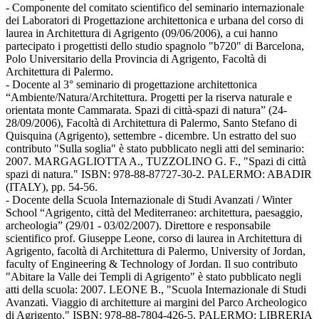
- Componente del comitato scientifico del seminario internazionale
dei Laboratori di Progettazione architettonica e urbana del corso di
laurea in Architettura di Agrigento (09/06/2006), a cui hanno
partecipato i progettisti dello studio spagnolo "b720" di Barcelona,
Polo Universitario della Provincia di Agrigento, Facoltà di
Architettura di Palermo.
- Docente al 3° seminario di progettazione architettonica
“Ambiente/Natura/Architettura. Progetti per la riserva naturale e
orientata monte Cammarata. Spazi di città-spazi di natura” (24-
28/09/2006), Facoltà di Architettura di Palermo, Santo Stefano di
Quisquina (Agrigento), settembre - dicembre. Un estratto del suo
contributo "Sulla soglia" è stato pubblicato negli atti del seminario:
2007. MARGAGLIOTTA A., TUZZOLINO G. F., "Spazi di città
spazi di natura." ISBN: 978-88-87727-30-2. PALERMO: ABADIR
(ITALY), pp. 54-56.
- Docente della Scuola Internazionale di Studi Avanzati / Winter
School “Agrigento, città del Mediterraneo: architettura, paesaggio,
archeologia” (29/01 - 03/02/2007). Direttore e responsabile
scientifico prof. Giuseppe Leone, corso di laurea in Architettura di
Agrigento, facoltà di Architettura di Palermo, University of Jordan,
faculty of Engineering & Technology of Jordan. Il suo contributo
"Abitare la Valle dei Templi di Agrigento" è stato pubblicato negli
atti della scuola: 2007. LEONE B., "Scuola Internazionale di Studi
Avanzati. Viaggio di architetture ai margini del Parco Archeologico
di Agrigento." ISBN: 978-88-7804-426-5. PALERMO: LIBRERIA