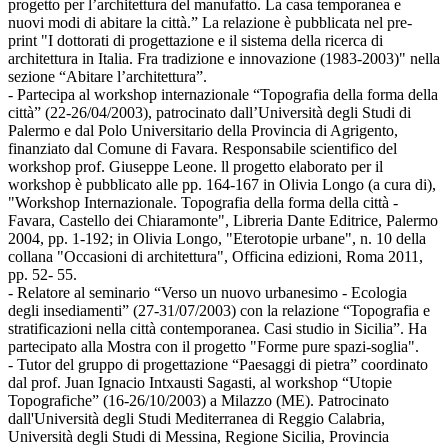
progetto per l’architettura del manufatto. La casa temporanea e
nuovi modi di abitare la città.” La relazione è pubblicata nel pre-
print "I dottorati di progettazione e il sistema della ricerca di
architettura in Italia. Fra tradizione e innovazione (1983-2003)" nella
sezione “Abitare l’architettura”.
- Partecipa al workshop internazionale “Topografia della forma della
città” (22-26/04/2003), patrocinato dall’Università degli Studi di
Palermo e dal Polo Universitario della Provincia di Agrigento,
finanziato dal Comune di Favara. Responsabile scientifico del
workshop prof. Giuseppe Leone. ll progetto elaborato per il
workshop è pubblicato alle pp. 164-167 in Olivia Longo (a cura di),
"Workshop Internazionale. Topografia della forma della città -
Favara, Castello dei Chiaramonte", Libreria Dante Editrice, Palermo
2004, pp. 1-192; in Olivia Longo, "Eterotopie urbane", n. 10 della
collana "Occasioni di architettura", Officina edizioni, Roma 2011,
pp. 52- 55.
- Relatore al seminario “Verso un nuovo urbanesimo - Ecologia
degli insediamenti” (27-31/07/2003) con la relazione “Topografia e
stratificazioni nella città contemporanea. Casi studio in Sicilia”. Ha
partecipato alla Mostra con il progetto "Forme pure spazi-soglia".
- Tutor del gruppo di progettazione “Paesaggi di pietra” coordinato
dal prof. Juan Ignacio Intxausti Sagasti, al workshop “Utopie
Topografiche” (16-26/10/2003) a Milazzo (ME). Patrocinato
dall'Università degli Studi Mediterranea di Reggio Calabria,
Università degli Studi di Messina, Regione Sicilia, Provincia