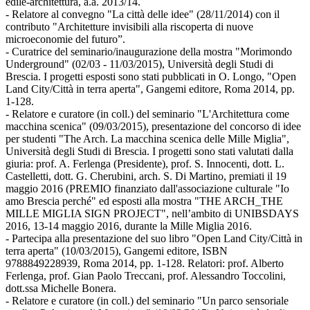
edile-architettura, a.a. 2013/14.
- Relatore al convegno "La città delle idee" (28/11/2014) con il
contributo "Architetture invisibili alla riscoperta di nuove
microeconomie del futuro”.
- Curatrice del seminario/inaugurazione della mostra "Morimondo
Underground" (02/03 - 11/03/2015), Università degli Studi di
Brescia. I progetti esposti sono stati pubblicati in O. Longo, "Open
Land City/Città in terra aperta", Gangemi editore, Roma 2014, pp.
1-128.
- Relatore e curatore (in coll.) del seminario "L'Architettura come
macchina scenica" (09/03/2015), presentazione del concorso di idee
per studenti "The Arch. La macchina scenica delle Mille Miglia",
Università degli Studi di Brescia. I progetti sono stati valutati dalla
giuria: prof. A. Ferlenga (Presidente), prof. S. Innocenti, dott. L.
Castelletti, dott. G. Cherubini, arch. S. Di Martino, premiati il 19
maggio 2016 (PREMIO finanziato dall'associazione culturale "Io
amo Brescia perché" ed esposti alla mostra "THE ARCH_THE
MILLE MIGLIA SIGN PROJECT", nell’ambito di UNIBSDAYS
2016, 13-14 maggio 2016, durante la Mille Miglia 2016.
- Partecipa alla presentazione del suo libro "Open Land City/Città in
terra aperta" (10/03/2015), Gangemi editore, ISBN
9788849228939, Roma 2014, pp. 1-128. Relatori: prof. Alberto
Ferlenga, prof. Gian Paolo Treccani, prof. Alessandro Toccolini,
dott.ssa Michelle Bonera.
- Relatore e curatore (in coll.) del seminario "Un parco sensoriale