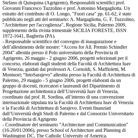
Stefano di Quisquina (Agrigento), Responsabili scientifici prof.
Giovanni Francesco Tuzzolino e prof. Antonino Margagliotta. Un
estratto del contributo di O. Longo, "Fuori casa" pp. 61-62, è stato
pubblicato negli atti del seminario: A. Margagliotta, G. F. Tuzzolino,
"Architetture per l'accoglienza", Regione Sicilia, Palermo 2009,
supplemento della rivista trimestrale SICILIA FORESTE, ISSN
1972-1641, Bagheria (PA).
- Responsabile scientifico del convegno di inaugurazione e
dell’allestimento delle mostre: “Access for All. Premio Schindler
2004” allestita presso il Polo universitario della Provincia di
Agrigento, 26 maggio - 2 giugno 2006, progetti selezionati per il
concorso, elaborati dagli studenti della Facoltà di Architettura Iuav
di Venezia, guidati dai professori A. Cornoldi, S. Maffioletti, M.
Montuori; “IntoSarajevo” allestita presso la Facoltà di Architettura di
Palermo, 29 maggio - 5 giugno 2006, progetti elaborati da un
gruppo di docenti, ricercatori e laureandi del Dipartimento di
Progettazione architettonica dell’Università Iuav di Venezia,
coordinato dal prof. R. Sordina, all’interno di una convenzione
internazionale stipulata tra la Facoltà di Architettura Iuav di Venezia
e la Facoltà di Architettura di Sarajevo. Eventi finanziati
dall’Università degli Studi di Palermo e dal Consorzio Universitario
della Provincia di Agrigento
- Coordinatore del seminario “Architecture and Communication”
(16-20/01/2006), presso School of Architecture and Planning di
Washington DC, The Catholic University of America.