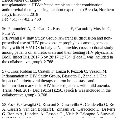
Effectiveness of kidney
transplantation in HIV-infected recipients under combination
antiretroviral therapy: a single-cohort experience (Brescia, Northern
Italy). Infection. 2018
Feb;46(1):77-82. 2.468
56 Palummieri A, De Carli G, Rosenthal É, Cacoub P, Mussini C,
Puro V;
PrEPventHIV Italy Study Group. Awareness, discussion and non-
prescribed use of HIV pre-exposure prophylaxis among persons
living with HIV/AIDS in Italy: a Nationwide, cross-sectional study
among patients on antiretrovirals and their treating HIV physicians.
BMC Infect Dis. 2017 Nov 28;17(1):734. (Focà E was included in
the collaborative group). 2.768
57 Quiros-Roldan E, Castelli F, Lanza P, Pezzoli C, Vezzoli M;
Inflammation in HIV Study Group, Biasiotto G, Zanella I. The
impact of antiretroviral therapy on iron homeostasis and
inflammation markers in HIV-infected patients with mild anemia. J
Transl Med. 2017 Dec 19;15(1):256. (Focà E was included in the
collaborative group). 3.768
58 Focà E, Cavaglià G, Rusconi S, Cascavilla A, Cenderello G, Re
A, Casari S, van den Bogaart L, Zinzani PL, Caracciolo D, Di Perri
G, Bonito A, Lucchini A, Cassola G , Viale P, Calcagno A.Survival