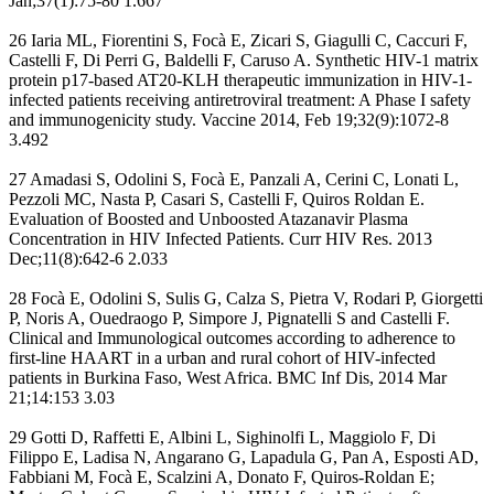
Jan;37(1):75-80 1.667
26 Iaria ML, Fiorentini S, Focà E, Zicari S, Giagulli C, Caccuri F,
Castelli F, Di Perri G, Baldelli F, Caruso A. Synthetic HIV-1 matrix
protein p17-based AT20-KLH therapeutic immunization in HIV-1-
infected patients receiving antiretroviral treatment: A Phase I safety
and immunogenicity study. Vaccine 2014, Feb 19;32(9):1072-8
3.492
27 Amadasi S, Odolini S, Focà E, Panzali A, Cerini C, Lonati L,
Pezzoli MC, Nasta P, Casari S, Castelli F, Quiros Roldan E.
Evaluation of Boosted and Unboosted Atazanavir Plasma
Concentration in HIV Infected Patients. Curr HIV Res. 2013
Dec;11(8):642-6 2.033
28 Focà E, Odolini S, Sulis G, Calza S, Pietra V, Rodari P, Giorgetti
P, Noris A, Ouedraogo P, Simpore J, Pignatelli S and Castelli F.
Clinical and Immunological outcomes according to adherence to
first-line HAART in a urban and rural cohort of HIV-infected
patients in Burkina Faso, West Africa. BMC Inf Dis, 2014 Mar
21;14:153 3.03
29 Gotti D, Raffetti E, Albini L, Sighinolfi L, Maggiolo F, Di
Filippo E, Ladisa N, Angarano G, Lapadula G, Pan A, Esposti AD,
Fabbiani M, Focà E, Scalzini A, Donato F, Quiros-Roldan E;