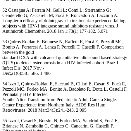
52 Castagna A; Ferrara M; Galli L; Comi L; Sterrantino G;
Cenderello G; Zaccarelli M; Focà E; Roncadori A; Lazzarin A.
Long-term efficacy of dolutegravir in treatment-experienced failing
subjects with HIV-1 integrase strand inhibitors resistant virus. J
Antimicrob Chemother. 2018 Jan 1;73(1):177-182. 5.071
53 Quiros Roldan E, Brianese N, Raffetti E, Focà E, Pezzoli MC,
Bonito A, Ferraresi A, Lanza P, Porcelli T, Castelli F. Comparison
between the gold
standard DXA with calcaneal quantitative ultrasound based-strategy
(QUS) to detect osteoporosis in an HIV infected cohort. Braz J
Infect Dis. 2017 Nov -
Dec;21(6):581-586. 1.486
54 Izzo I, Quiros-Roldan E, Saccani B, Chiari E, Casari S, Focà E,
Pezzoli MC, Forleo MA, Bonito A, Badolato R, Dotta L, Castelli F.
Perinatally HIV-Infected
Youths After Transition from Pediatric to Adult Care, a Single-
Center Experience from Northern Italy. AIDS Res Hum
Retroviruses. 2018 Mar;34(3):241-243. 2.095
55 Izzo I, Casari S, Bossini N, Forleo MA, Sandrini S, Focà E,
Brianese N, Zambolin G, Chirico C, Cancarini G, Castelli F.