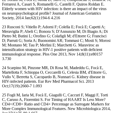
Ferraresi A, Casari S, Romanelli G, Castelli F, Quiros Roldan E.
Elderly women with HIV infection: is there an impact of the virus
on neuropsychological profile? Journal of American Geriatrics
Society, 2014 Jan;62(1):194-6 4.216
23 Rusconi S; Vitiello P; Adorni F; Colella E; Focà E; Capetti A;
Meraviglia P; Abeli C; Bonora S; D'Annunzio M; Di Biagio A; Di
Pietro M; Butini L; Orofino G; Colafigli M; d'Ettorre G; Francisci
D; Parruti G; Soria A; Buonomini AR; Tommasi C; Mosti S; Morosi
M; Montano M; Tau P; Merlini E; Marchetti G. Maraviroc as
intensification strategy in HIV-1 positive patients with deficient
immunological response. Plos One 2013, Nov 14;8(11):e80157
3.730
24 Scarpino M, Pinzone MR, Di Rosa M, Madeddu G, Focà E,
Martellotta F, Schioppa O, Ceccarelli G, Celesia BM, d'Ettorre G,
Vullo V, Berretta S, Cacopardo B, Nunnari G. Kidney disease in
HIV-infected patients. Eur Rev Med Pharmacol Sci. 2013
Oct;17(19):2660-7 1.093
25 Fogli M, Iaria M, Focà E, Giagulli C, Caccuri F, Maggi F, Torti
C, Caruso A, Fiorentini S. For Timing of HAART Is Less More?
CD4+/CD8+ Ratio and CD4+ Percentage as Surrogate Markers for
More Complex Immunological Features. New Microbiologica 2014,