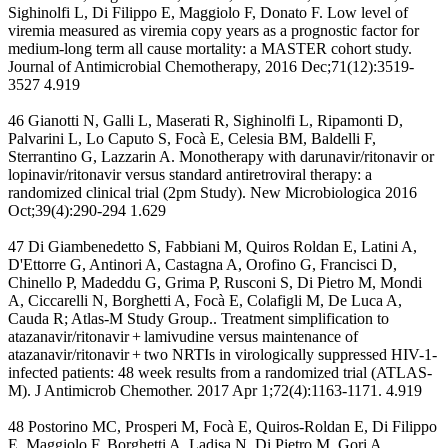
Sighinolfi L, Di Filippo E, Maggiolo F, Donato F. Low level of
viremia measured as viremia copy years as a prognostic factor for
medium-long term all cause mortality: a MASTER cohort study.
Journal of Antimicrobial Chemotherapy, 2016 Dec;71(12):3519-
3527 4.919
46 Gianotti N, Galli L, Maserati R, Sighinolfi L, Ripamonti D,
Palvarini L, Lo Caputo S, Focà E, Celesia BM, Baldelli F,
Sterrantino G, Lazzarin A. Monotherapy with darunavir/ritonavir or
lopinavir/ritonavir versus standard antiretroviral therapy: a
randomized clinical trial (2pm Study). New Microbiologica 2016
Oct;39(4):290-294 1.629
47 Di Giambenedetto S, Fabbiani M, Quiros Roldan E, Latini A,
D'Ettorre G, Antinori A, Castagna A, Orofino G, Francisci D,
Chinello P, Madeddu G, Grima P, Rusconi S, Di Pietro M, Mondi
A, Ciccarelli N, Borghetti A, Focà E, Colafigli M, De Luca A,
Cauda R; Atlas-M Study Group.. Treatment simplification to
atazanavir/ritonavir + lamivudine versus maintenance of
atazanavir/ritonavir + two NRTIs in virologically suppressed HIV-1-
infected patients: 48 week results from a randomized trial (ATLAS-
M). J Antimicrob Chemother. 2017 Apr 1;72(4):1163-1171. 4.919
48 Postorino MC, Prosperi M, Focà E, Quiros-Roldan E, Di Filippo
E, Maggiolo F, Borghetti A, Ladisa N, Di Pietro M, Gori A,