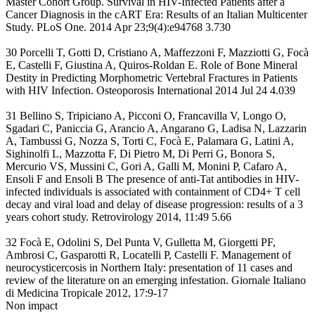
Master Cohort Group. Survival in HIV-Infected Patients after a
Cancer Diagnosis in the cART Era: Results of an Italian Multicenter
Study. PLoS One. 2014 Apr 23;9(4):e94768 3.730
30 Porcelli T, Gotti D, Cristiano A, Maffezzoni F, Mazziotti G, Focà
E, Castelli F, Giustina A, Quiros-Roldan E. Role of Bone Mineral
Destity in Predicting Morphometric Vertebral Fractures in Patients
with HIV Infection. Osteoporosis International 2014 Jul 24 4.039
31 Bellino S, Tripiciano A, Picconi O, Francavilla V, Longo O,
Sgadari C, Paniccia G, Arancio A, Angarano G, Ladisa N, Lazzarin
A, Tambussi G, Nozza S, Torti C, Focà E, Palamara G, Latini A,
Sighinolfi L, Mazzotta F, Di Pietro M, Di Perri G, Bonora S,
Mercurio VS, Mussini C, Gori A, Galli M, Monini P, Cafaro A,
Ensoli F and Ensoli B The presence of anti-Tat antibodies in HIV-
infected individuals is associated with containment of CD4+ T cell
decay and viral load and delay of disease progression: results of a 3
years cohort study. Retrovirology 2014, 11:49 5.66
32 Focà E, Odolini S, Del Punta V, Gulletta M, Giorgetti PF,
Ambrosi C, Gasparotti R, Locatelli P, Castelli F. Management of
neurocysticercosis in Northern Italy: presentation of 11 cases and
review of the literature on an emerging infestation. Giornale Italiano
di Medicina Tropicale 2012, 17:9-17
Non impact