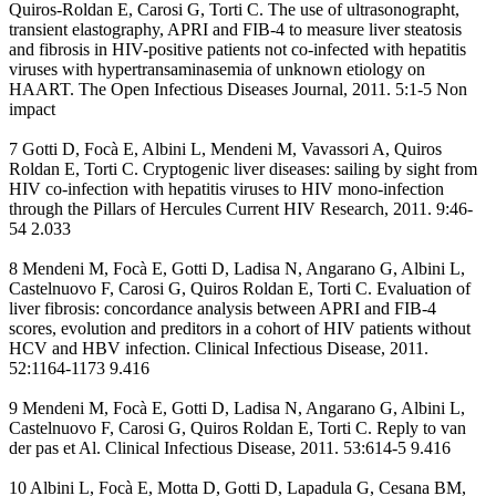
Quiros-Roldan E, Carosi G, Torti C. The use of ultrasonographt,
transient elastography, APRI and FIB-4 to measure liver steatosis
and fibrosis in HIV-positive patients not co-infected with hepatitis
viruses with hypertransaminasemia of unknown etiology on
HAART. The Open Infectious Diseases Journal, 2011. 5:1-5 Non
impact
7 Gotti D, Focà E, Albini L, Mendeni M, Vavassori A, Quiros
Roldan E, Torti C. Cryptogenic liver diseases: sailing by sight from
HIV co-infection with hepatitis viruses to HIV mono-infection
through the Pillars of Hercules Current HIV Research, 2011. 9:46-
54 2.033
8 Mendeni M, Focà E, Gotti D, Ladisa N, Angarano G, Albini L,
Castelnuovo F, Carosi G, Quiros Roldan E, Torti C. Evaluation of
liver fibrosis: concordance analysis between APRI and FIB-4
scores, evolution and preditors in a cohort of HIV patients without
HCV and HBV infection. Clinical Infectious Disease, 2011.
52:1164-1173 9.416
9 Mendeni M, Focà E, Gotti D, Ladisa N, Angarano G, Albini L,
Castelnuovo F, Carosi G, Quiros Roldan E, Torti C. Reply to van
der pas et Al. Clinical Infectious Disease, 2011. 53:614-5 9.416
10 Albini L, Focà E, Motta D, Gotti D, Lapadula G, Cesana BM,