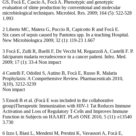
GS, Focà E, Cascio A, Focà A. Phenotypic and genotypic
evaluation of slime production by conventional and molecular
microbiological techniques. Microbiol. Res. 2009; 164 (5): 522-528
1.993
2 Liberto MC, Matera G, Puccio R, Capicotto R and Focà E.
Six cases of sepsis caused by Pantotea spp. In a teaching Hospital.
New Microbiologica 2009; 32 (1): 119-23 1.667
3 Focà E, Zulli R, Buelli F, De Vecchi M, Regazzoli A, Castelli F. P.
falciparum malaria recrudescence in a cancer patient. Infez. Med.
2009; 17 (1): 33-4 Non impact
4 Castelli F, Odolini S, Autino B, Focà E, Russo R. Malaria
Prophylaxis: A Comprehensive Review. Pharmaceuticals 2010,
3(10), 3212-3239
Non impact
5 Ensoli B et al. (Focà E was included in the collaborative
group)Therapeutic Immunization with HIV-1 Tat Reduces Immune
Activation and Loss of Regulatory T-Cells and Improves Immune
Function in Subjects on HAART. PLoS ONE 2010, 5 (11): e13540
3.730
6 Izzo I, Biasi L, Mendeni M, Prestini K, Vavassori A, Focà E,