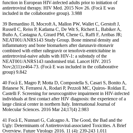
function in European HIV-infected adults prior to initiation of
antiretroviral therapy. HIV Med. 2015 Nov 26. (Focà E was
included in the collaborative group). 3.988
39 Bernardino JI, Mocroft A, Mallon PW, Wallet C, Gerstoft J,
Russell C, Reiss P, Katlama C, De Wit S, Richert L, Babiker A,
Buño A, Castagna A, Girard PM, Chene G, Raffi F, Arribas JR;
NEAT001/ANRS143 Study Group. Bone mineral density and
inflammatory and bone biomarkers after darunavir-ritonavir
combined with either raltegravir or tenofovir-emtricitabine in
antiretroviral-naive adults with HIV-1: a substudy of the
NEAT001/ANRS143 randomised trial. Lancet HIV. 2015
Nov;2(11):e464-73. (Focà E was included in the collaborative
group) 9.842
40 Focà E, Magro P, Motta D, Compostella S, Casari S, Bonito A,
Brianese N, Ferraresi A, Rodari P, Pezzoli MC, Quiros- Roldan E,
Castelli F. Screening for neurocognitive impairment in HIV-infected
individuals at first contact after HIV diagnosis: the experience of a
large clinical center in northern Italy. International Journal of
Molecular Sciences. 2016 Mar 24;17(4) 2.983
41 Focà E, Nunnari G, Calcagno A. The Good, the Bad and the
Ugly: Determinants of Antiretroviral-associated Toxicities. A Brief
Overview. Future Virology 2016. 11 (4): 239-243 1.011