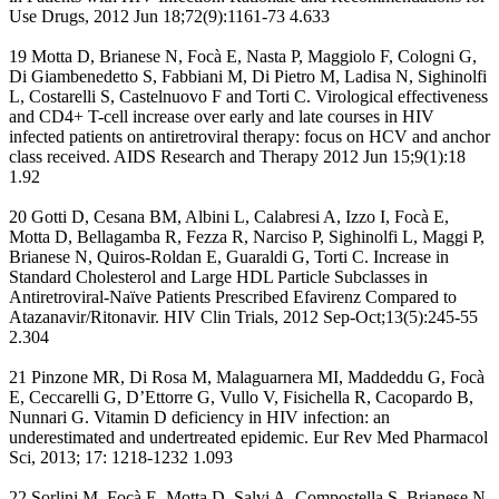
Use Drugs, 2012 Jun 18;72(9):1161-73 4.633
19 Motta D, Brianese N, Focà E, Nasta P, Maggiolo F, Cologni G,
Di Giambenedetto S, Fabbiani M, Di Pietro M, Ladisa N, Sighinolfi
L, Costarelli S, Castelnuovo F and Torti C. Virological effectiveness
and CD4+ T-cell increase over early and late courses in HIV
infected patients on antiretroviral therapy: focus on HCV and anchor
class received. AIDS Research and Therapy 2012 Jun 15;9(1):18
1.92
20 Gotti D, Cesana BM, Albini L, Calabresi A, Izzo I, Focà E,
Motta D, Bellagamba R, Fezza R, Narciso P, Sighinolfi L, Maggi P,
Brianese N, Quiros-Roldan E, Guaraldi G, Torti C. Increase in
Standard Cholesterol and Large HDL Particle Subclasses in
Antiretroviral-Naïve Patients Prescribed Efavirenz Compared to
Atazanavir/Ritonavir. HIV Clin Trials, 2012 Sep-Oct;13(5):245-55
2.304
21 Pinzone MR, Di Rosa M, Malaguarnera MI, Maddeddu G, Focà
E, Ceccarelli G, D’Ettorre G, Vullo V, Fisichella R, Cacopardo B,
Nunnari G. Vitamin D deficiency in HIV infection: an
underestimated and undertreated epidemic. Eur Rev Med Pharmacol
Sci, 2013; 17: 1218-1232 1.093
22 Sorlini M, Focà E, Motta D, Salvi A, Compostella S, Brianese N,