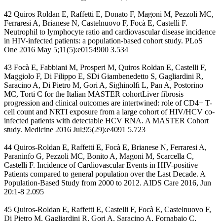
42 Quiros Roldan E, Raffetti E, Donato F, Magoni M, Pezzoli MC,
Ferraresi A, Brianese N, Castelnuovo F, Focà E, Castelli F.
Neutrophil to lymphocyte ratio and cardiovascular disease incidence
in HIV-infected patients: a population-based cohort study. PLoS
One 2016 May 5;11(5):e0154900 3.534
43 Focà E, Fabbiani M, Prosperi M, Quiros Roldan E, Castelli F,
Maggiolo F, Di Filippo E, SDi Giambenedetto S, Gagliardini R,
Saracino A, Di Pietro M, Gori A, Sighinolfi L, Pan A, Postorino
MC, Torti C for the Italian MASTER cohortLiver fibrosis
progression and clinical outcomes are intertwined: role of CD4+ T-
cell count and NRTI exposure from a large cohort of HIV/HCV co-
infected patients with detectable HCV RNA. A MASTER Cohort
study. Medicine 2016 Jul;95(29):e4091 5.723
44 Quiros-Roldan E, Raffetti E, Focà E, Brianese N, Ferraresi A,
Paraninfo G, Pezzoli MC, Bonito A, Magoni M, Scarcella C,
Castelli F. Incidence of Cardiovascular Events in HIV-positive
Patients compared to general population over the Last Decade. A
Population-Based Study from 2000 to 2012. AIDS Care 2016, Jun
20:1-8 2.095
45 Quiros-Roldan E, Raffetti E, Castelli F, Focà E, Castelnuovo F,
Di Pietro M, Gagliardini R, Gori A, Saracino A, Fornabaio C,