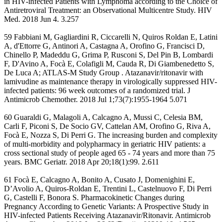
in HIV-infected Patients with Lymphoma according to the Choice of
Antiretroviral Treatment: an Observational Multicentre Study. HIV
Med. 2018 Jun 4. 3.257
59 Fabbiani M, Gagliardini R, Ciccarelli N, Quiros Roldan E, Latini
A, d'Ettorre G, Antinori A, Castagna A, Orofino G, Francisci D,
Chinello P, Madeddu G, Grima P, Rusconi S, Del Pin B, Lombardi
F, D'Avino A, Focà E, Colafigli M, Cauda R, Di Giambenedetto S,
De Luca A; ATLAS-M Study Group . Atazanavir/ritonavir with
lamivudine as maintenance therapy in virologically suppressed HIV-
infected patients: 96 week outcomes of a randomized trial. J
Antimicrob Chemother. 2018 Jul 1;73(7):1955-1964 5.071
60 Guaraldi G, Malagoli A, Calcagno A, Mussi C, Celesia BM,
Carli F, Piconi S, De Socio GV, Cattelan AM, Orofino G, Riva A,
Focà E, Nozza S, Di Perri G. The increasing burden and complexity
of multi-morbidity and polypharmacy in geriatric HIV patients: a
cross sectional study of people aged 65 - 74 years and more than 75
years. BMC Geriatr. 2018 Apr 20;18(1):99. 2.611
61 Focà E, Calcagno A, Bonito A, Cusato J, Domenighini E,
D’Avolio A, Quiros-Roldan E, Trentini L, Castelnuovo F, Di Perri
G, Castelli F, Bonora S. Pharmacokinetic Changes during
Pregnancy According to Genetic Variants: A Prospective Study in
HIV-infected Patients Receiving Atazanavir/Ritonavir. Antimicrob