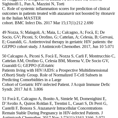
Sighinolfi L, Pan A, Mazzini N, Torti
C. Role of systemic inflammation scores for prediction of clinical
outcomes in patients treated with atazanavir not boosted by ritonavir
in the Italian MASTER
cohort. BMC Infect Dis. 2017 Mar 15;17(1):212 2.690
49 Nozza, S; Malagoli, A; Maia, L; Calcagno, A; Focà, E; De
Socio, GV; Piconi, S; Orofino, G; Cattelan, A; Celesia, B; Gervasi,
E; Guaraldi, G. Antiretroviral therapy in geriatric HIV patients: the
GEPPO cohort study. J Antimicrob Chemother. 2017, Jun 10 5.071
50 Calcagno A, Piconi S, Focà E, Nozza S, Carli F, Montrucchio C,
Cattelan AM, Orofino G, Celesia BM, Morena V, De Socio GV,
Guaraldi G; GEPPO (GEriatric
Patients living with HIV/AIDS: a Prospective Multidimensional
cOhort) Study Group. Role of Normalized T-Cell Subsets in
Predicting Comorbidities in a Large
Cohort of Geriatric HIV-infected Patient. J Acquir Immune Defic
Syndr. 2017 Jul 8. 3.806
51 Focà E, Calcagno A, Bonito A, Simiele M, Domenighini E,
D’Avolio A, Quiros Roldan E, Trentini L, Casari S, Di Perri G,
Castelli F, Bonora S. Atazanavir Intracellular Concentrations
Remain Stable During Pregnancy in HIV-infected Patients. J
Antimicrob Chemother. 2017 Nov 1;72(11):3163-3166. 5.071