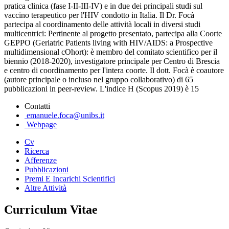
pratica clinica (fase I-II-III-IV) e in due dei principali studi sul
vaccino terapeutico per l'HIV condotto in Italia. Il Dr. Focà
partecipa al coordinamento delle attività locali in diversi studi
multicentrici: Pertinente al progetto presentato, partecipa alla Coorte
GEPPO (Geriatric Patients living with HIV/AIDS: a Prospective
multidimensional cOhort): è membro del comitato scientifico per il
biennio (2018-2020), investigatore principale per Centro di Brescia
e centro di coordinamento per l'intera coorte. Il dott. Focà è coautore
(autore principale o incluso nel gruppo collaborativo) di 65
pubblicazioni in peer-review. L'indice H (Scopus 2019) è 15
Contatti
emanuele.foca@unibs.it
Webpage
Cv
Ricerca
Afferenze
Pubblicazioni
Premi E Incarichi Scientifici
Altre Attività
Curriculum Vitae