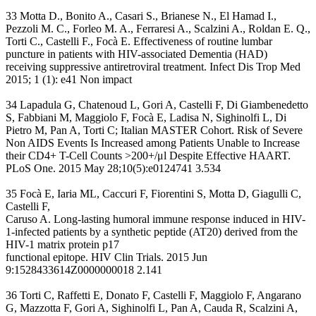
33 Motta D., Bonito A., Casari S., Brianese N., El Hamad I.,
Pezzoli M. C., Forleo M. A., Ferraresi A., Scalzini A., Roldan E. Q.,
Torti C., Castelli F., Focà E. Effectiveness of routine lumbar
puncture in patients with HIV-associated Dementia (HAD)
receiving suppressive antiretroviral treatment. Infect Dis Trop Med
2015; 1 (1): e41 Non impact
34 Lapadula G, Chatenoud L, Gori A, Castelli F, Di Giambenedetto
S, Fabbiani M, Maggiolo F, Focà E, Ladisa N, Sighinolfi L, Di
Pietro M, Pan A, Torti C; Italian MASTER Cohort. Risk of Severe
Non AIDS Events Is Increased among Patients Unable to Increase
their CD4+ T-Cell Counts >200+/μl Despite Effective HAART.
PLoS One. 2015 May 28;10(5):e0124741 3.534
35 Focà E, Iaria ML, Caccuri F, Fiorentini S, Motta D, Giagulli C,
Castelli F,
Caruso A. Long-lasting humoral immune response induced in HIV-
1-infected patients by a synthetic peptide (AT20) derived from the
HIV-1 matrix protein p17
functional epitope. HIV Clin Trials. 2015 Jun
9:1528433614Z0000000018 2.141
36 Torti C, Raffetti E, Donato F, Castelli F, Maggiolo F, Angarano
G, Mazzotta F, Gori A, Sighinolfi L, Pan A, Cauda R, Scalzini A,