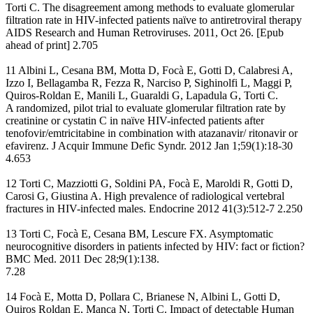
Torti C. The disagreement among methods to evaluate glomerular
filtration rate in HIV-infected patients naïve to antiretroviral therapy
AIDS Research and Human Retroviruses. 2011, Oct 26. [Epub
ahead of print] 2.705
11 Albini L, Cesana BM, Motta D, Focà E, Gotti D, Calabresi A,
Izzo I, Bellagamba R, Fezza R, Narciso P, Sighinolfi L, Maggi P,
Quiros-Roldan E, Manili L, Guaraldi G, Lapadula G, Torti C.
A randomized, pilot trial to evaluate glomerular filtration rate by
creatinine or cystatin C in naïve HIV-infected patients after
tenofovir/emtricitabine in combination with atazanavir/ ritonavir or
efavirenz. J Acquir Immune Defic Syndr. 2012 Jan 1;59(1):18-30
4.653
12 Torti C, Mazziotti G, Soldini PA, Focà E, Maroldi R, Gotti D,
Carosi G, Giustina A. High prevalence of radiological vertebral
fractures in HIV-infected males. Endocrine 2012 41(3):512-7 2.250
13 Torti C, Focà E, Cesana BM, Lescure FX. Asymptomatic
neurocognitive disorders in patients infected by HIV: fact or fiction?
BMC Med. 2011 Dec 28;9(1):138.
7.28
14 Focà E, Motta D, Pollara C, Brianese N, Albini L, Gotti D,
Quiros Roldan E, Manca N, Torti C. Impact of detectable Human