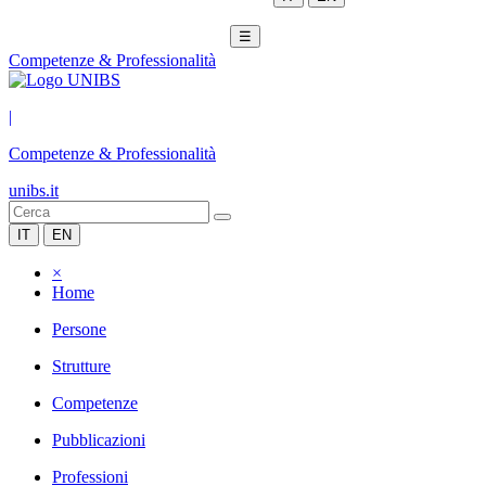
☰
Competenze & Professionalità
|
Competenze & Professionalità
unibs.it
IT
EN
×
Home
Persone
Strutture
Competenze
Pubblicazioni
Professioni