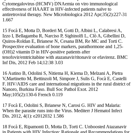
Cytomegalovirus (HCMV) DNAemia on viro immunological
effectiveness of HAART in HIV-infected patients naïve to
antiretroviral therapy. New Microbiologica 2012 Apr;35(2):227-31
1.667
15 Focà E, Motta D, Borderi M, Gotti D, Albini L, Calabresi A,
Izzo I, Bellagamba R, Narciso P, Sighinolfi L, Clò A, Gibellini D,
Quiros-Roldan E, Brianese N, Cesana BM, Re MC and Torti C.
Prospective evaluation of bone markers, parathormone and 1,25-
(OH)2 vitamin D in HIV-positive patients after
tenofovir/emtricitabine with atazanavir/ritonavir or efavirenz. BMC
Inf Dis, 2012 Feb 14;12:38 3.03
16 Autino B, Odolini S, Nitiema H, Kiema D, Melzani A, Pietra
V,Martinetto M, Bettinzoli M, Simpore J, Sulis G, Focà E, Castelli
F. HIV/AIDS care and international migrations in the rural district of
Nanoro, Burkina Faso. Bull Soc Pathol Exot. 2012
May;105(2):130-6 French 0.119
17 Focà E, Odolini S, Brianese N, Carosi G. HIV and Malaria:
When the parasite runs into the Virus. Mediterr J Hematol Infect
Dis. 2012, 4(1): e2012032 1.586
18 Focà E, Ripamonti D, Motta D, Torti C. Unboosted Atazanavir
in Patients with HIV Infection: Rationale and Recommendations for