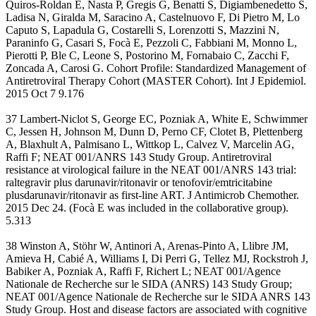
Quiros-Roldan E, Nasta P, Gregis G, Benatti S, Digiambenedetto S,
Ladisa N, Giralda M, Saracino A, Castelnuovo F, Di Pietro M, Lo
Caputo S, Lapadula G, Costarelli S, Lorenzotti S, Mazzini N,
Paraninfo G, Casari S, Focà E, Pezzoli C, Fabbiani M, Monno L,
Pierotti P, Ble C, Leone S, Postorino M, Fornabaio C, Zacchi F,
Zoncada A, Carosi G. Cohort Profile: Standardized Management of
Antiretroviral Therapy Cohort (MASTER Cohort). Int J Epidemiol.
2015 Oct 7 9.176
37 Lambert-Niclot S, George EC, Pozniak A, White E, Schwimmer
C, Jessen H, Johnson M, Dunn D, Perno CF, Clotet B, Plettenberg
A, Blaxhult A, Palmisano L, Wittkop L, Calvez V, Marcelin AG,
Raffi F; NEAT 001/ANRS 143 Study Group. Antiretroviral
resistance at virological failure in the NEAT 001/ANRS 143 trial:
raltegravir plus darunavir/ritonavir or tenofovir/emtricitabine
plusdarunavir/ritonavir as first-line ART. J Antimicrob Chemother.
2015 Dec 24. (Focà E was included in the collaborative group).
5.313
38 Winston A, Stöhr W, Antinori A, Arenas-Pinto A, Llibre JM,
Amieva H, Cabié A, Williams I, Di Perri G, Tellez MJ, Rockstroh J,
Babiker A, Pozniak A, Raffi F, Richert L; NEAT 001/Agence
Nationale de Recherche sur le SIDA (ANRS) 143 Study Group;
NEAT 001/Agence Nationale de Recherche sur le SIDA ANRS 143
Study Group. Host and disease factors are associated with cognitive