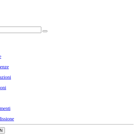
e
enze
azioni
ioni
menti
issione
N