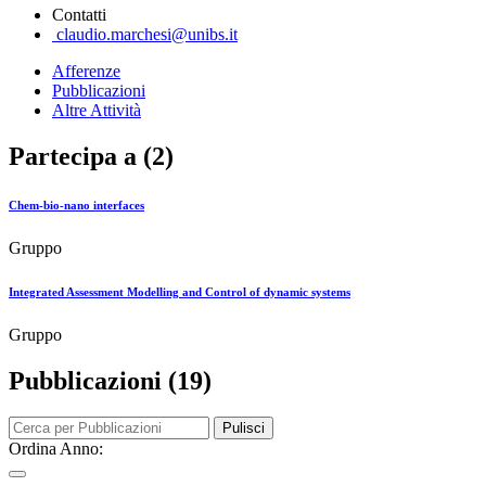
Contatti
claudio.marchesi@unibs.it
Afferenze
Pubblicazioni
Altre Attività
Partecipa a (2)
Chem-bio-nano interfaces
Gruppo
Integrated Assessment Modelling and Control of dynamic systems
Gruppo
Pubblicazioni (19)
Pulisci
Ordina Anno: