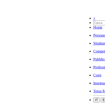
×
Home
Persone
Struttur
Compet
Pubblic
Profess
Corsi
Insegna
Terza M
IT
E