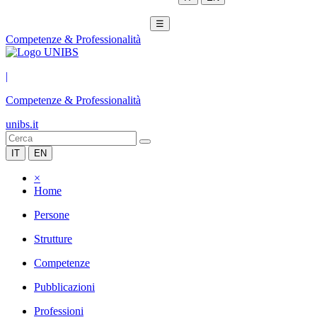
☰
Competenze & Professionalità
|
Competenze & Professionalità
unibs.it
IT
EN
×
Home
Persone
Strutture
Competenze
Pubblicazioni
Professioni