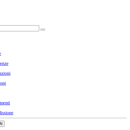
e
enze
azioni
ioni
menti
issione
N