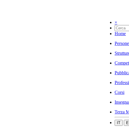
×
Home
Persone
Struttur
Compet
Pubblic
Profess
Corsi
Insegna
Terza M
IT
E