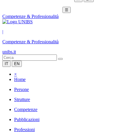
☰
Competenze & Professionalità
|
Competenze & Professionalità
unibs.it
IT
EN
×
Home
Persone
Strutture
Competenze
Pubblicazioni
Professioni