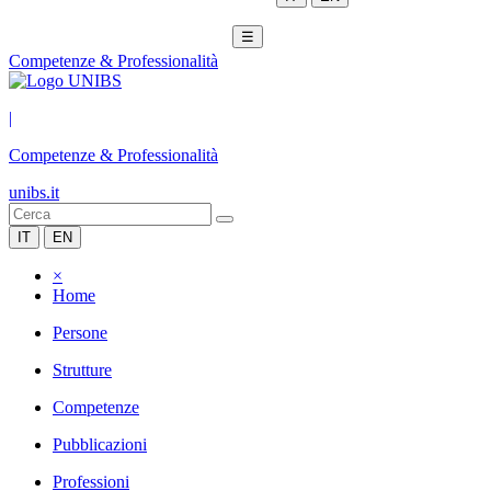
☰
Competenze & Professionalità
|
Competenze & Professionalità
unibs.it
IT
EN
×
Home
Persone
Strutture
Competenze
Pubblicazioni
Professioni