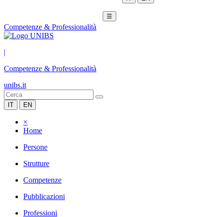
☰
Competenze & Professionalità
|
Competenze & Professionalità
unibs.it
IT
EN
×
Home
Persone
Strutture
Competenze
Pubblicazioni
Professioni