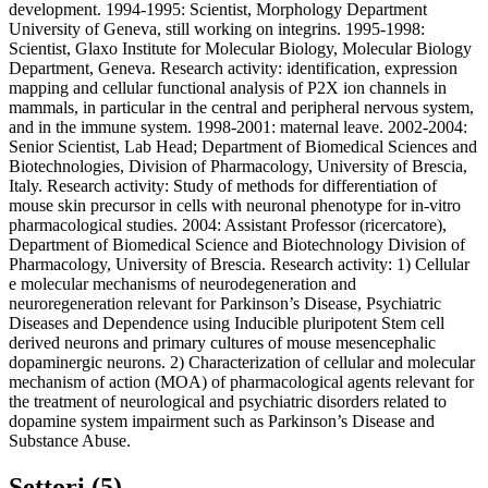
development. 1994-1995: Scientist, Morphology Department
University of Geneva, still working on integrins. 1995-1998:
Scientist, Glaxo Institute for Molecular Biology, Molecular Biology
Department, Geneva. Research activity: identification, expression
mapping and cellular functional analysis of P2X ion channels in
mammals, in particular in the central and peripheral nervous system,
and in the immune system. 1998-2001: maternal leave. 2002-2004:
Senior Scientist, Lab Head; Department of Biomedical Sciences and
Biotechnologies, Division of Pharmacology, University of Brescia,
Italy. Research activity: Study of methods for differentiation of
mouse skin precursor in cells with neuronal phenotype for in-vitro
pharmacological studies. 2004: Assistant Professor (ricercatore),
Department of Biomedical Science and Biotechnology Division of
Pharmacology, University of Brescia. Research activity: 1) Cellular
e molecular mechanisms of neurodegeneration and
neuroregeneration relevant for Parkinson’s Disease, Psychiatric
Diseases and Dependence using Inducible pluripotent Stem cell
derived neurons and primary cultures of mouse mesencephalic
dopaminergic neurons. 2) Characterization of cellular and molecular
mechanism of action (MOA) of pharmacological agents relevant for
the treatment of neurological and psychiatric disorders related to
dopamine system impairment such as Parkinson’s Disease and
Substance Abuse.
Settori (5)