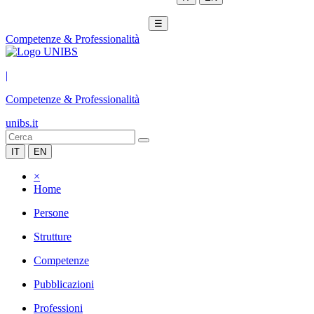
☰
Competenze & Professionalità
|
Competenze & Professionalità
unibs.it
IT
EN
×
Home
Persone
Strutture
Competenze
Pubblicazioni
Professioni