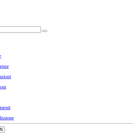
e
enze
azioni
ioni
menti
issione
N