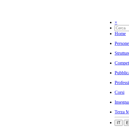
×
Home
Persone
Struttur
Compet
Pubblic
Profess
Corsi
Insegna
Terza M
IT
E