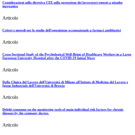
Considerazioni sulla direttiva CEE sulla protezione dei lavoratori esposti a piombo
inorganico
Articolo
Criteri e metodi per lo studio dell'esposizione occupazionale a farmaci antiblastici
Articolo
Cross-Sectional Study of the Psychological Well-Being of Healthcare Workers in a Large
European University Hospital after the COVID-19 Initial Wave
Articolo
Dalla Clinica del Lavoro dell'Università di Milano all'Istituto di Medicina del Lavoro e
Igiene Industriale dell'Università di Brescia
Articolo
Delphi consensus on the monitoring tools of main individual risk factors for chronic
diseases by the company doctor.
Articolo