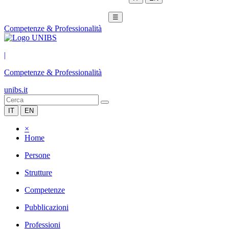
☰
Competenze & Professionalità
|
Competenze & Professionalità
unibs.it
IT
EN
×
Home
Persone
Strutture
Competenze
Pubblicazioni
Professioni