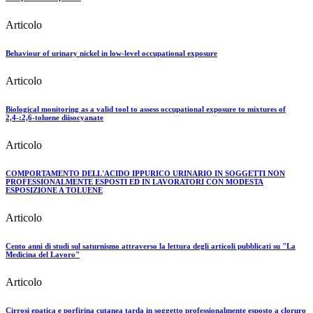
Articolo
Behaviour of urinary nickel in low-level occupational exposure
Articolo
Biological monitoring as a valid tool to assess occupational exposure to mixtures of
2,4-:2,6-toluene diisocyanate
Articolo
COMPORTAMENTO DELL'ACIDO IPPURICO URINARIO IN SOGGETTI NON
PROFESSIONALMENTE ESPOSTI ED IN LAVORATORI CON MODESTA
ESPOSIZIONE A TOLUENE
Articolo
Cento anni di studi sul saturnismo attraverso la lettura degli articoli pubblicati su "La
Medicina del Lavoro"
Articolo
Cirrosi epatica e porfirina cutanea tarda in soggetto professionalmente esposto a cloruro