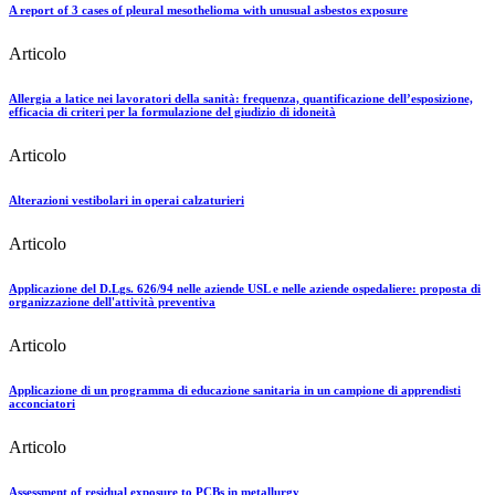
A report of 3 cases of pleural mesothelioma with unusual asbestos exposure
Articolo
Allergia a latice nei lavoratori della sanità: frequenza, quantificazione dell’esposizione,
efficacia di criteri per la formulazione del giudizio di idoneità
Articolo
Alterazioni vestibolari in operai calzaturieri
Articolo
Applicazione del D.Lgs. 626/94 nelle aziende USL e nelle aziende ospedaliere: proposta di
organizzazione dell'attività preventiva
Articolo
Applicazione di un programma di educazione sanitaria in un campione di apprendisti
acconciatori
Articolo
Assessment of residual exposure to PCBs in metallurgy