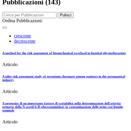
Pubblicazioni (143)
Pulisci
Ordina Pubblicazioni:
crescente
decrescente
A method for the risk assessment of biomechanical overload in hospital physiotherapists
Articolo
A pilot risk assessment study of strontium chromate among painters in the aeronautical
industry
Articolo
A proposito di un importante fattore di variabilità nella determinazione dell'attività
urinaria della N-acetil-b-D-glucosaminidasi: la contaminazione delle urine con liquido
seminale
Articolo