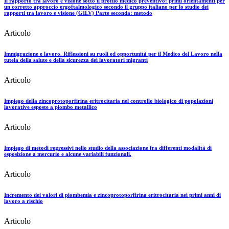
Il rapporto tra lavoro e visione sotto il profilo medico preventivo: primi orientamenti per
un corretto approccio ergoftalmologico secondo il gruppo italiano per lo studio dei
rapporti tra lavoro e visione (GILV) Parte seconda: metodo
Articolo
Immigrazione e lavoro. Riflessioni su ruoli ed opportunità per il Medico del Lavoro nella
tutela della salute e della sicurezza dei lavoratori migranti
Articolo
Impiego della zincoprotoporfirina eritrocitaria nel controllo biologico di popolazioni
lavorative esposte a piombo metallico
Articolo
Impiego di metodi regressivi nello studio della associazione fra differenti modalità di
esposizione a mercurio e alcune variabili funzionali.
Articolo
Incremento dei valori di piombemia e zincoprotoporfirina eritrocitaria nei primi anni di
lavoro a rischio
Articolo