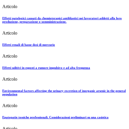
Articolo
Effetti patologici causati da chemioterapici antiblastici nei lavoratori addetti alla loro
produzione, preparazione o somministrazione.
Articolo
Effetti renali di basse dosi di mercurio
Articolo
Effetti uditivi in esposti a rumore impulsivo e ad alta frequenza
Articolo
Environmental factors affecting the urinary excretion of inorganic arsenic in the general
population
Articolo
Epatopatie tossiche professionali. Considerazioni preliminari su una casistica
Articolo