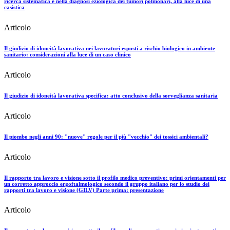
ricerca sistematica e nella diagnosi eziologica dei tumori polmonari, alla luce di una
casistica
Articolo
Il giudizio di idoneità lavorativa nei lavoratori esposti a rischio biologico in ambiente
sanitario: considerazioni alla luce di un caso clinico
Articolo
Il giudizio di idoneità lavorativa specifica: atto conclusivo della sorveglianza sanitaria
Articolo
Il piombo negli anni 90: "nuove" regole per il più "vecchio" dei tossici ambientali?
Articolo
Il rapporto tra lavoro e visione sotto il profilo medico preventivo: primi orientamenti per
un corretto approccio ergoftalmologico secondo il gruppo italiano per lo studio dei
rapporti tra lavoro e visione (GILV) Parte prima: presentazione
Articolo