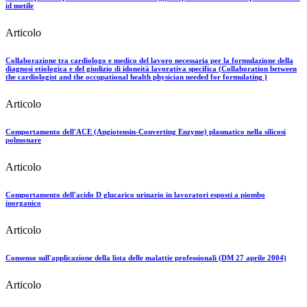
id metile
Articolo
Collaborazione tra cardiologo e medico del lavoro necessaria per la formulazione della
diagnosi etiologica e del giudizio di idoneità lavorativa specifica (Collaboration between
the cardiologist and the occupational health physician needed for formulating )
Articolo
Comportamento dell'ACE (Angiotensin-Converting Enzyme) plasmatico nella silicosi
polmonare
Articolo
Comportamento dell'acido D glucarico urinario in lavoratori esposti a piombo
inorganico
Articolo
Consenso sull'applicazione della lista delle malattie professionali (DM 27 aprile 2004)
Articolo