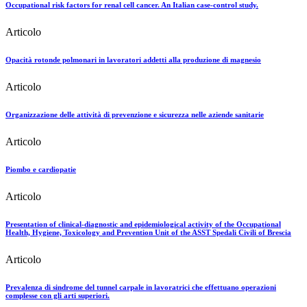
Occupational risk factors for renal cell cancer. An Italian case-control study.
Articolo
Opacità rotonde polmonari in lavoratori addetti alla produzione di magnesio
Articolo
Organizzazione delle attività di prevenzione e sicurezza nelle aziende sanitarie
Articolo
Piombo e cardiopatie
Articolo
Presentation of clinical-diagnostic and epidemiological activity of the Occupational
Health, Hygiene, Toxicology and Prevention Unit of the ASST Spedali Civili of Brescia
Articolo
Prevalenza di sindrome del tunnel carpale in lavoratrici che effettuano operazioni
complesse con gli arti superiori.