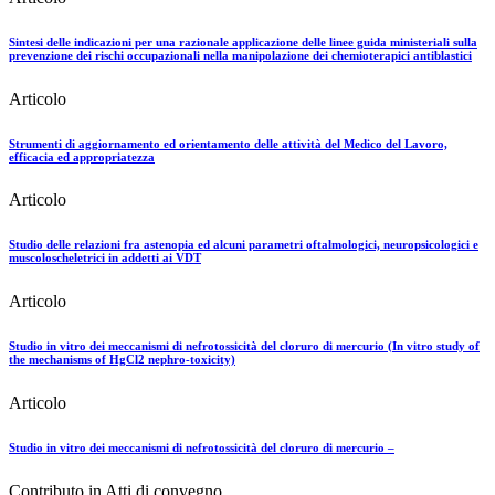
Sintesi delle indicazioni per una razionale applicazione delle linee guida ministeriali sulla
prevenzione dei rischi occupazionali nella manipolazione dei chemioterapici antiblastici
Articolo
Strumenti di aggiornamento ed orientamento delle attività del Medico del Lavoro,
efficacia ed appropriatezza
Articolo
Studio delle relazioni fra astenopia ed alcuni parametri oftalmologici, neuropsicologici e
muscoloscheletrici in addetti ai VDT
Articolo
Studio in vitro dei meccanismi di nefrotossicità del cloruro di mercurio (In vitro study of
the mechanisms of HgCl2 nephro-toxicity)
Articolo
Studio in vitro dei meccanismi di nefrotossicità del cloruro di mercurio –
Contributo in Atti di convegno