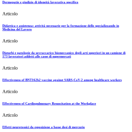
Dermopatie e giudizio di idoneità lavorativa specifico
Articolo
Didattica e assistenza: attività necessarie per la formazione dello specializzando in
Medicina del Lavoro
Articolo
Disturbi e patologie da sovraccarico biomeccanico degli arti superiori in un camione di
173 lavoratori addetti alle casse di supermercati
Articolo
Effectiveness of BNT162b2 vaccine against SARS-CoV-2 among healthcare workers
Articolo
Effectiveness of Cardiopulmonary Resuscitation at the Workplace
Articolo
Effetti neurotossici da esposizione a basse dosi di mercurio