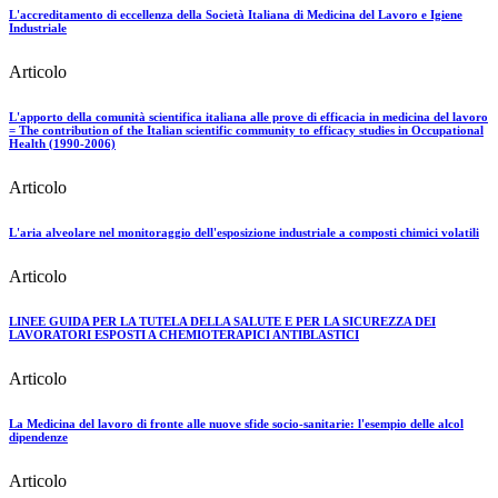
L'accreditamento di eccellenza della Società Italiana di Medicina del Lavoro e Igiene
Industriale
Articolo
L'apporto della comunità scientifica italiana alle prove di efficacia in medicina del lavoro
= The contribution of the Italian scientific community to efficacy studies in Occupational
Health (1990-2006)
Articolo
L'aria alveolare nel monitoraggio dell'esposizione industriale a composti chimici volatili
Articolo
LINEE GUIDA PER LA TUTELA DELLA SALUTE E PER LA SICUREZZA DEI
LAVORATORI ESPOSTI A CHEMIOTERAPICI ANTIBLASTICI
Articolo
La Medicina del lavoro di fronte alle nuove sfide socio-sanitarie: l'esempio delle alcol
dipendenze
Articolo