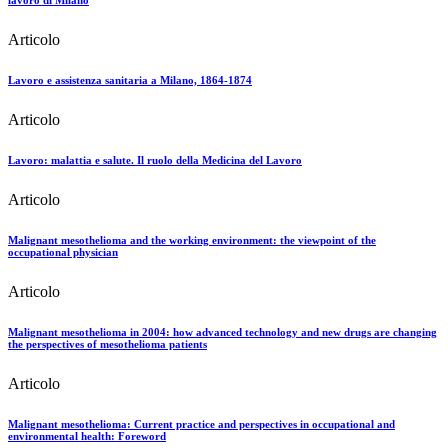
Articolo
Lavoro e assistenza sanitaria a Milano, 1864-1874
Articolo
Lavoro: malattia e salute. Il ruolo della Medicina del Lavoro
Articolo
Malignant mesothelioma and the working environment: the viewpoint of the
occupational physician
Articolo
Malignant mesothelioma in 2004: how advanced technology and new drugs are changing
the perspectives of mesothelioma patients
Articolo
Malignant mesothelioma: Current practice and perspectives in occupational and
environmental health: Foreword