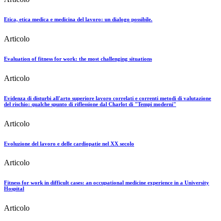
Etica, etica medica e medicina del lavoro: un dialogo possibile.
Articolo
Evaluation of fitness for work: the most challenging situations
Articolo
Evidenza di disturbi all'arto superiore lavoro correlati e correnti metodi di valutazione
del rischio: qualche spunto di riflessione dal Charlot di "Tempi moderni"
Articolo
Evoluzione del lavoro e delle cardiopatie nel XX secolo
Articolo
Fitness for work in difficult cases: an occupational medicine experience in a University
Hospital
Articolo