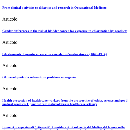
From clinical activities to didactics and research in Occupational Medicine
Articolo
Gender differences in the risk of bladder cancer for exposure to chlorination by-products
Articolo
Gli strumenti di pronto soccorso in azienda: un'analisi storica (1840-1914)
Articolo
Glomerulopatia da solventi: un problema emergente
Articolo
Health protection of health care workers from the prospective of ethics, science and good
medical practice. Opinions from stakeholders in health care settings
Articolo
I tumori occupazionali "ritrovati". Considerazioni sul ruolo del Medico del lavoro nella