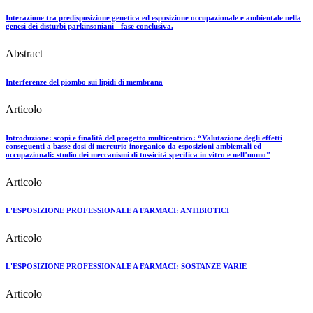
Interazione tra predisposizione genetica ed esposizione occupazionale e ambientale nella
genesi dei disturbi parkinsoniani - fase conclusiva.
Abstract
Interferenze del piombo sui lipidi di membrana
Articolo
Introduzione: scopi e finalità del progetto multicentrico: “Valutazione degli effetti
conseguenti a basse dosi di mercurio inorganico da esposizioni ambientali ed
occupazionali: studio dei meccanismi di tossicità specifica in vitro e nell’uomo”
Articolo
L'ESPOSIZIONE PROFESSIONALE A FARMACI: ANTIBIOTICI
Articolo
L'ESPOSIZIONE PROFESSIONALE A FARMACI: SOSTANZE VARIE
Articolo