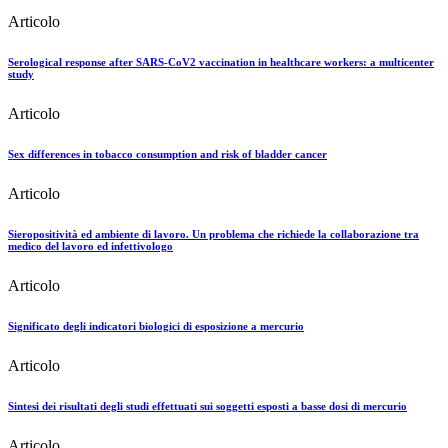
Articolo
Serological response after SARS-CoV2 vaccination in healthcare workers: a multicenter
study
Articolo
Sex differences in tobacco consumption and risk of bladder cancer
Articolo
Sieropositività ed ambiente di lavoro. Un problema che richiede la collaborazione tra
medico del lavoro ed infettivologo
Articolo
Significato degli indicatori biologici di esposizione a mercurio
Articolo
Sintesi dei risultati degli studi effettuati sui soggetti esposti a basse dosi di mercurio
Articolo