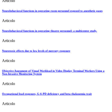
Articolo
Neurobehavioral functions in operating room personnel exposed to anesthetic gases
Articolo
Neurobehavioral functions in operating theatre personnel: a multicenter study.
Articolo
Neurotoxic effects due to low levels of mercury exposure
Articolo
Objective Assessment of Visual Workload in Video Display Terminal Workers Using a
Non-Invasive Monitoring System
Articolo
Occupational lead exposure, G-6-PD deficiency and beta-thalassemia trait
Articolo