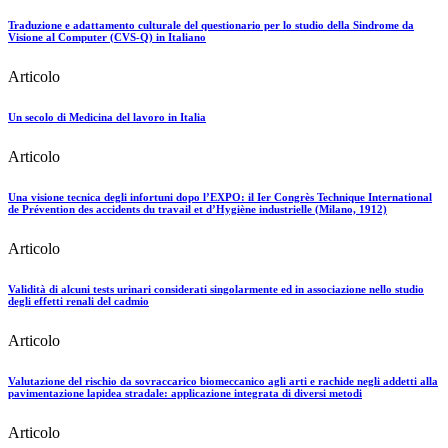
Traduzione e adattamento culturale del questionario per lo studio della Sindrome da
Visione al Computer (CVS-Q) in Italiano
Articolo
Un secolo di Medicina del lavoro in Italia
Articolo
Una visione tecnica degli infortuni dopo l’EXPO: il Ier Congrès Technique International
de Prévention des accidents du travail et d’Hygiène industrielle (Milano, 1912)
Articolo
Validità di alcuni tests urinari considerati singolarmente ed in associazione nello studio
degli effetti renali del cadmio
Articolo
Valutazione del rischio da sovraccarico biomeccanico agli arti e rachide negli addetti alla
pavimentazione lapidea stradale: applicazione integrata di diversi metodi
Articolo