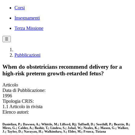
Corsi
Insegnamenti
Terza Missione
☰
Pubblicazioni
When do obstetricians recommend delivery for a
high-risk preterm growth-retarded fetus?
Articolo
Data di Pubblicazione:
1996
Tipologia CRIS:
1.1 Articolo in rivista
Elenco autori:
Danielian, P.; Dawson, A.; Whittle, M.; Lilford, Rj; Tuffnell, D.; Soothill, P.; Beattie, B.;
Mires, G.; Calder, A.; Bashir, T.; Lindow, S.; Johal, W.; Neales, K.; Mason, G.; Walker,
J.; Taylor, D.; Narayan, H.; Walkinshaw, S.; Elder, M.; Frusca, Tiziana