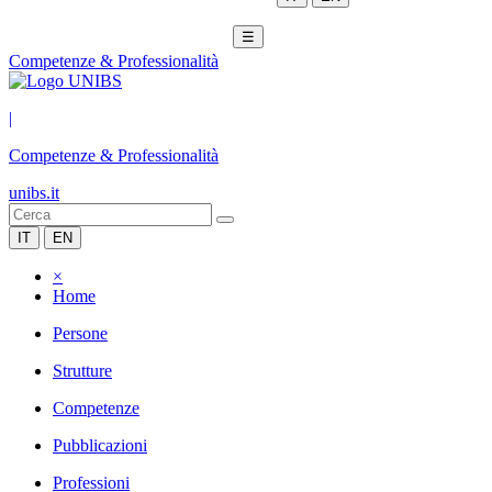
☰
Competenze & Professionalità
|
Competenze & Professionalità
unibs.it
IT
EN
×
Home
Persone
Strutture
Competenze
Pubblicazioni
Professioni