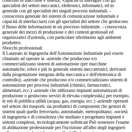
controllo di macchine e sistemi; -capacità di interagire con gli
specialisti dei settori meccanici, elettronici, informatici, ed in
generale con gli specialisti dei singoli processi industriali. -
conoscenza generale dei sistemi di comunicazione industriale e
capacità di interfacciarsi con gli specialisti del settore che gestiscono
il flusso delle informazioni in un processo industriale. - conoscenza
generale dei mezzi di produzione e dei contesti gestionali ed
organizzativi d'azienda, con particolare riferimento agli ambienti
produttivi.
Sbocchi professionali
Il Laureato in Ingegneria dell'Automazione Industriale può essere
chiamato ad operare in -aziende che producono e/o
commercializzano sistemi di automazione (per macchine
automatiche, robot e più in generale sistemi meccatronici, derivanti
dalla progettazione integrata della meccanica e dell'elettronica di
controllo); -aziende che producono e/o commercializzano sistemi di
automazione per processi industriali (chimici, farmaceutici,
alimentari, ecc.) -aziende che utilizzano impianti automatizzati di
produzione o gestiscono servizi di elevata complessità,( per esempio,
le reti di pubblica utilità (acqua, gas, energia, ecc.) -aziende operanti
nel settore dei trasporti, sia produttrici di componenti che gestori di
sistemi quali quello ferroviario, autostradale, metropolitano; -società
di ingegneria e di consulenza che studiano e progettano impianti e
sistemi complessi, tecnologicamente sofisticati Può sostenere l'esame
di abilitazione professionale per l'iscrizione all'albo degli ingegneri