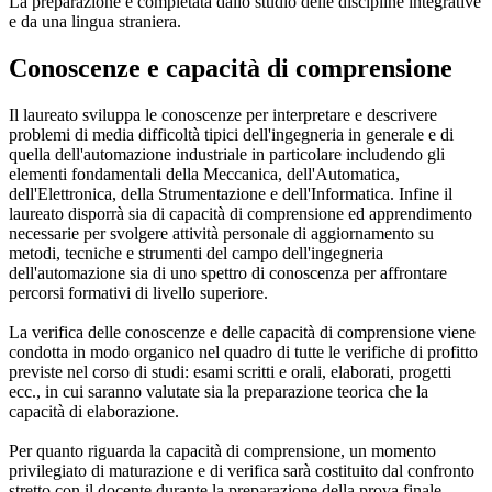
La preparazione è completata dallo studio delle discipline integrative
e da una lingua straniera.
Conoscenze e capacità di comprensione
Il laureato sviluppa le conoscenze per interpretare e descrivere
problemi di media difficoltà tipici dell'ingegneria in generale e di
quella dell'automazione industriale in particolare includendo gli
elementi fondamentali della Meccanica, dell'Automatica,
dell'Elettronica, della Strumentazione e dell'Informatica. Infine il
laureato disporrà sia di capacità di comprensione ed apprendimento
necessarie per svolgere attività personale di aggiornamento su
metodi, tecniche e strumenti del campo dell'ingegneria
dell'automazione sia di uno spettro di conoscenza per affrontare
percorsi formativi di livello superiore.
La verifica delle conoscenze e delle capacità di comprensione viene
condotta in modo organico nel quadro di tutte le verifiche di profitto
previste nel corso di studi: esami scritti e orali, elaborati, progetti
ecc., in cui saranno valutate sia la preparazione teorica che la
capacità di elaborazione.
Per quanto riguarda la capacità di comprensione, un momento
privilegiato di maturazione e di verifica sarà costituito dal confronto
stretto con il docente durante la preparazione della prova finale.