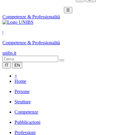
☰
Competenze & Professionalità
|
Competenze & Professionalità
unibs.it
IT
EN
×
Home
Persone
Strutture
Competenze
Pubblicazioni
Professioni