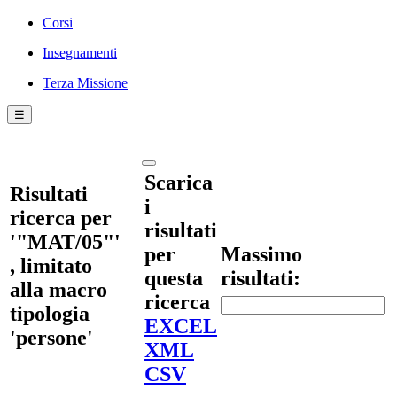
Corsi
Insegnamenti
Terza Missione
☰
Scarica
Risultati
i
ricerca per
risultati
'"MAT/05"'
per
Massimo
, limitato
questa
risultati:
alla macro
ricerca
tipologia
EXCEL
'persone'
XML
CSV