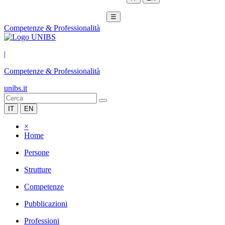
☰
Competenze & Professionalità
|
Competenze & Professionalità
unibs.it
IT
EN
×
Home
Persone
Strutture
Competenze
Pubblicazioni
Professioni