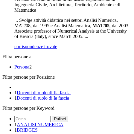
Ingegneria Civile, Architettura, Territorio, Ambiente e di
Matematica
... Svolge attività didattica nei settori Analisi Numerica,
MAT/08, dal 1995 e Analisi Matematica,
MAT
/
05
, dal 2003.
Associate professor of Numerical Analysis at the University
of Brescia (Italy), since March 2005. ...
corrispondenze trovate
Filtra persone a
Persona
2
Filtra persone per Posizione
1
Docenti di ruolo di IIa fascia
1
Docenti di ruolo di Ia fascia
Filtra persone per Keyword
Pulisci
1
ANALISI NUMERICA
1
BRIDGES