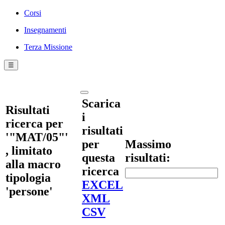
Corsi
Insegnamenti
Terza Missione
☰
Scarica
Risultati
i
ricerca per
risultati
'"MAT/05"'
per
Massimo
, limitato
questa
risultati:
alla macro
ricerca
tipologia
EXCEL
'persone'
XML
CSV