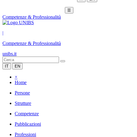
☰
Competenze & Professionalità
|
Competenze & Professionalità
unibs.it
IT
EN
×
Home
Persone
Strutture
Competenze
Pubblicazioni
Professioni