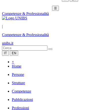
☰
Competenze & Professionalità
|
Competenze & Professionalità
unibs.it
IT
EN
×
Home
Persone
Strutture
Competenze
Pubblicazioni
Professioni