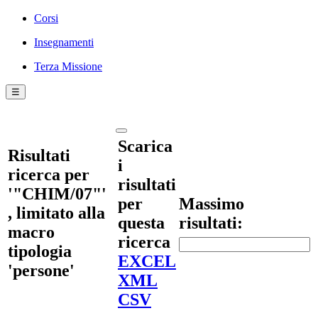
Corsi
Insegnamenti
Terza Missione
☰
Scarica
Risultati
i
ricerca per
risultati
'"CHIM/07"'
per
Massimo
, limitato alla
questa
risultati:
macro
ricerca
tipologia
EXCEL
'persone'
XML
CSV