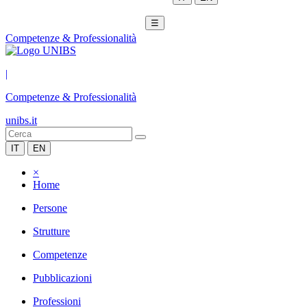
☰
Competenze & Professionalità
|
Competenze & Professionalità
unibs.it
IT
EN
×
Home
Persone
Strutture
Competenze
Pubblicazioni
Professioni