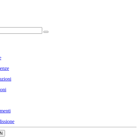
e
enze
azioni
ioni
menti
issione
N