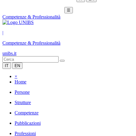
☰
Competenze & Professionalità
|
Competenze & Professionalità
unibs.it
IT
EN
×
Home
Persone
Strutture
Competenze
Pubblicazioni
Professioni