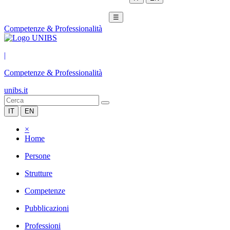
☰
Competenze & Professionalità
|
Competenze & Professionalità
unibs.it
IT
EN
×
Home
Persone
Strutture
Competenze
Pubblicazioni
Professioni