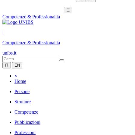
☰
Competenze & Professionalità
|
Competenze & Professionalità
unibs.it
IT
EN
×
Home
Persone
Strutture
Competenze
Pubblicazioni
Professioni