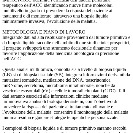
terapeutico dell’ACC identificando nuove firme molecolari
multilivello in grado di prevedere la risposta del paziente ai
trattamenti e di monitorare, attraverso una biopsia liquida
minimamente invasiva, l’evoluzione della malattia.
METODOLOGIA E PIANO DI LAVORO
Integrando dati ad alta risoluzione provenienti dal tumore primitivo e
da biopsie liquide raccolte nell’ambito di due studi clinici prospettici,
il progetto svilupperà uno strumento decisionale dinamico per
favorire l’applicazione della medicina oncologica di precisione
nell’ACC.
Questa analisi multi-omica, condotta sia a livello di biopsia liquida
(LB) sia di biopsia tissutale (SB), integrerà informazioni derivanti da
mutazioni somatiche, metilazione del DNA, trascrittomica,
miRNome, secretoma, microbioma intratumorale, nonché da
vescicole esosomiali (eV) e cellule tumorali circolanti (CTC). Tali
dati saranno associati alle informazioni cliniche mediante
un’innovativa analisi di biologia dei sistemi, con l’obiettivo di
prevedere la risposta del paziente al trattamento adiuvante e
l’evoluzione della malattia, consentire il monitoraggio della malattia
minima residua e guidare strategie terapeutiche personalizzate.
I campioni di biopsia liquida e di tumore primitivo saranno raccolti