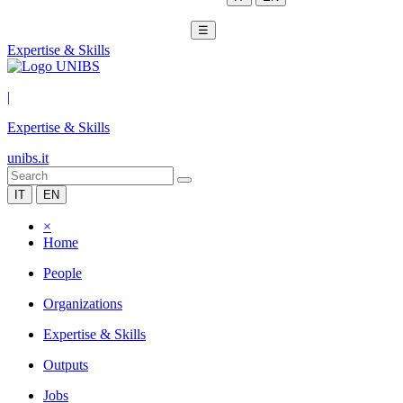
☰
Expertise & Skills
|
Expertise & Skills
unibs.it
IT
EN
×
Home
People
Organizations
Expertise & Skills
Outputs
Jobs