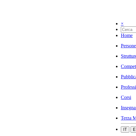
×
Home
Persone
Struttur
Compet
Pubblic
Profess
Corsi
Insegna
Terza M
IT
E