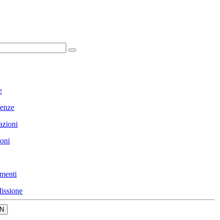
e
enze
azioni
ioni
menti
issione
N