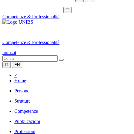
☰
Competenze & Professionalità
|
Competenze & Professionalità
unibs.it
IT
EN
×
Home
Persone
Strutture
Competenze
Pubblicazioni
Professioni