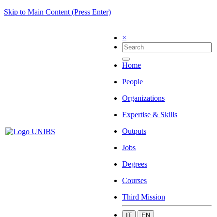
Skip to Main Content (Press Enter)
×
Home
People
Organizations
Expertise & Skills
Outputs
Jobs
Degrees
Courses
Third Mission
IT
EN