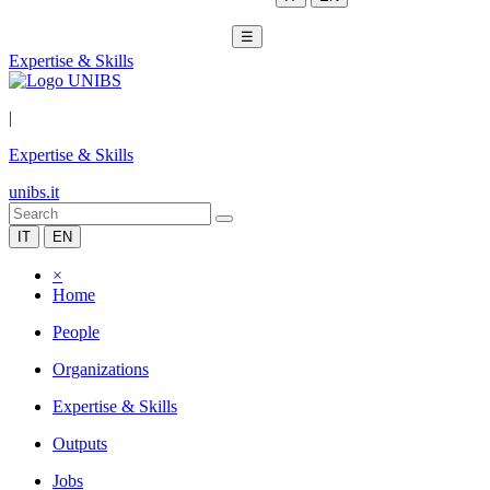
☰
Expertise & Skills
|
Expertise & Skills
unibs.it
IT
EN
×
Home
People
Organizations
Expertise & Skills
Outputs
Jobs