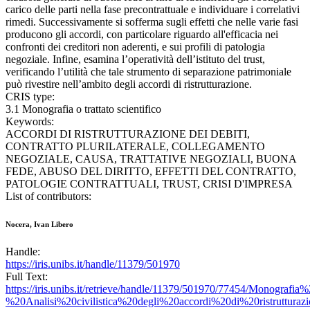
carico delle parti nella fase precontrattuale e individuare i correlativi
rimedi. Successivamente si sofferma sugli effetti che nelle varie fasi
producono gli accordi, con particolare riguardo all'efficacia nei
confronti dei creditori non aderenti, e sui profili di patologia
negoziale. Infine, esamina l’operatività dell’istituto del trust,
verificando l’utilità che tale strumento di separazione patrimoniale
può rivestire nell’ambito degli accordi di ristrutturazione.
CRIS type:
3.1 Monografia o trattato scientifico
Keywords:
ACCORDI DI RISTRUTTURAZIONE DEI DEBITI,
CONTRATTO PLURILATERALE, COLLEGAMENTO
NEGOZIALE, CAUSA, TRATTATIVE NEGOZIALI, BUONA
FEDE, ABUSO DEL DIRITTO, EFFETTI DEL CONTRATTO,
PATOLOGIE CONTRATTUALI, TRUST, CRISI D'IMPRESA
List of contributors:
Nocera, Ivan Libero
Handle:
https://iris.unibs.it/handle/11379/501970
Full Text:
https://iris.unibs.it/retrieve/handle/11379/501970/77454/Monografia%
%20Analisi%20civilistica%20degli%20accordi%20di%20ristrutturaz