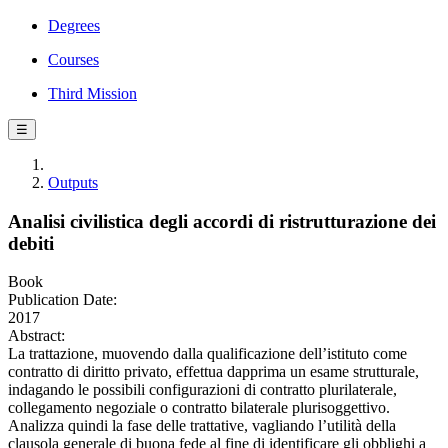
Degrees
Courses
Third Mission
☰
Outputs
Analisi civilistica degli accordi di ristrutturazione dei
debiti
Book
Publication Date:
2017
Abstract:
La trattazione, muovendo dalla qualificazione dell’istituto come
contratto di diritto privato, effettua dapprima un esame strutturale,
indagando le possibili configurazioni di contratto plurilaterale,
collegamento negoziale o contratto bilaterale plurisoggettivo.
Analizza quindi la fase delle trattative, vagliando l’utilità della
clausola generale di buona fede al fine di identificare gli obblighi a